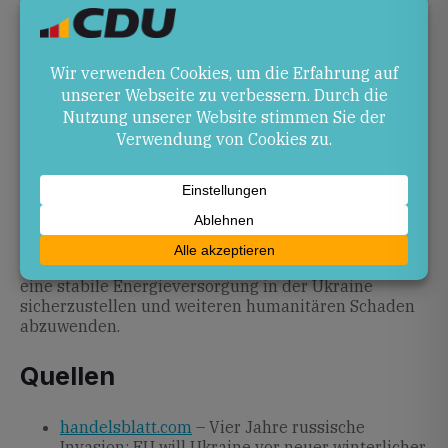
Größenordnung kann die Resilienz der ukrainischen
Energie­infrastruktur nachhaltig stärken und sendet
ein klares Signal europäischer Solidarität.
Gleichzeitig besteht das Risiko weiterer Angriffe und
die Herausforderung, langfristig in den Wiederaufbau
und die Modernisierung der Netze zu investieren.
Ausblick
Für den Winter 2026/2027 wird die Umsetzung des
EU-Programms entscheidend sein. Eine enge
Koordination zwischen der EU, Deutschland sowie
lokalen und regionalen Partnern ist notwendig, um
eine stabile Energieversorgung in der Ukraine
sicherzustellen und weiteren humanitären Schaden
abzuwenden.
Quellen
handelsblatt.com
– Vier Jahre russische
Invasion: EU will Ukraine vor neuer winterlicher