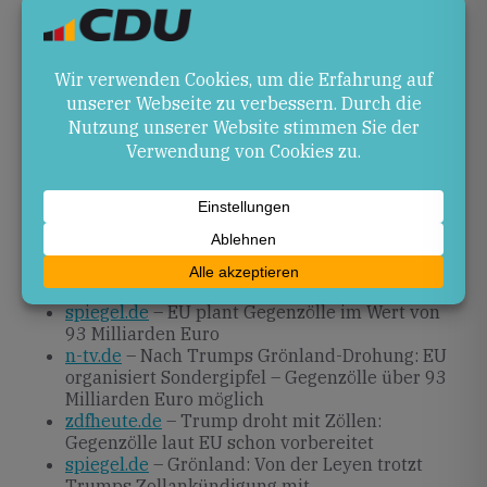
In den kommenden Wochen wird der Ausgang des
Sondergipfels entscheidend sein. Eine rasche
Einigung innerhalb der EU könnte noch vor Februar
zu konkreten Gegenzöllen führen. Andererseits
bieten laufende Verhandlungen auch die Möglichkeit,
eine Deeskalation im transatlantischen
Handelsverhältnis zu erreichen.
Quellen
handelsblatt.com
– Trumps neuer Zollschock –
Europa bereitet Gegenschlag vor
spiegel.de
– EU plant Gegenzölle im Wert von
93 Milliarden Euro
n-tv.de
– Nach Trumps Grönland-Drohung: EU
organisiert Sondergipfel – Gegenzölle über 93
Milliarden Euro möglich
zdfheute.de
– Trump droht mit Zöllen:
Gegenzölle laut EU schon vorbereitet
spiegel.de
– Grönland: Von der Leyen trotzt
Trumps Zollankündigung mit