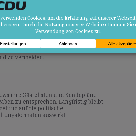
en
g zu vergleichbarer Sendezeit kann die
her Diskussionen in Talkshows stärken.
enten könnten künftig zurückhaltender
rächsrunden einzuladen, um den erhöhten
nd zu vermeiden.
hows ihre Gästelisten und Sendepläne
ben zu entsprechen. Langfristig bleibt
gelung auf die politische
altungsformaten auswirkt.