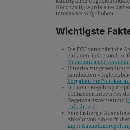
künftig auch Gegenkandidate
Gleichzeitig wurde eine bish
Interviews aufgehoben.
Wichtigste Fakt
Die FCC verschärft die A
einladen, insbesondere 
Medienaufsicht verschärf
Unterhaltungssendungen
Kandidaten vergleichbar
Vorgaben für Politiker i
Die neue Regelung verpf
politischer Interviews d
Gegenwartsvertretung (
M
Talkshows
).
Eine bisherige Ausnahm
Abkehr von einem frühere
kippt Ausnahmeregelung 