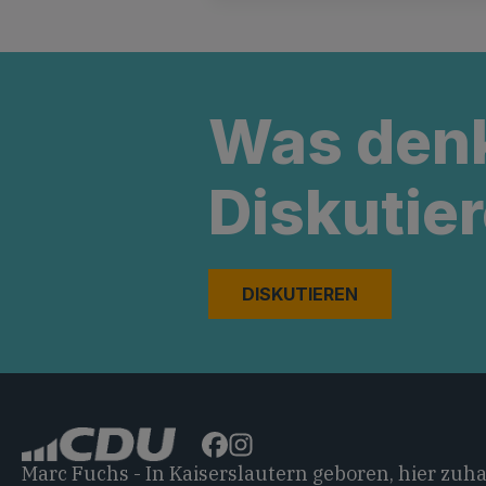
Was den
Diskutier
DISKUTIEREN
Marc Fuchs - In Kaiserslautern geboren, hier zuh