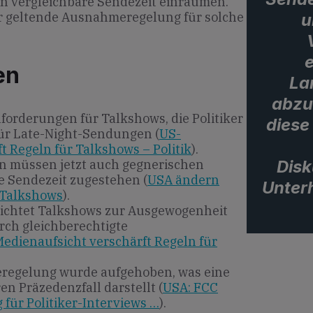
n vergleichbare Sendezeit einräumen.
er geltende Ausnahmeregelung für solche
u
en
Lan
abzu
nforderungen für Talkshows, die Politiker
diese
für Late-Night-Sendungen (
US-
t Regeln für Talkshows – Politik
).
Disk
 müssen jetzt auch gegnerischen
e Sendezeit zugestehen (
USA ändern
Unter
n Talkshows
).
lichtet Talkshows zur Ausgewogenheit
urch gleichberechtigte
edienaufsicht verschärft Regeln für
eregelung wurde aufgehoben, was eine
n Präzedenzfall darstellt (
USA: FCC
für Politiker-Interviews …
).