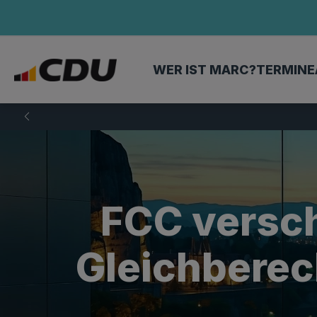
WER IST MARC?
TERMINE
FCC versch
Gleichberech