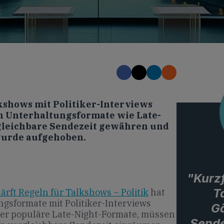
kshows mit Politiker-Interviews
n Unterhaltungsformate wie Late-
leichbare Sendezeit gewähren und
urde aufgehoben.
"Kurzf
T
rft Regeln für Talkshows – Politik
hat
ngsformate mit Politiker-Interviews
Gä
ter populäre Late-Night-Formate, müssen
Sende