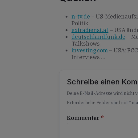
n-tv.de
– US-Medienaufsic
Politik
extradienst.at
– USA ände
deutschlandfunk.de
– Me
Talkshows
investing.com
– USA: FCC
Interviews …
Schreibe einen Ko
Alternative:
Deine E-Mail-Adresse wird nicht ve
Erforderliche Felder sind mit
*
ma
Kommentar
*