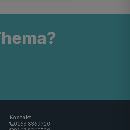
 Thema?
Kontakt
0163 8369720‬