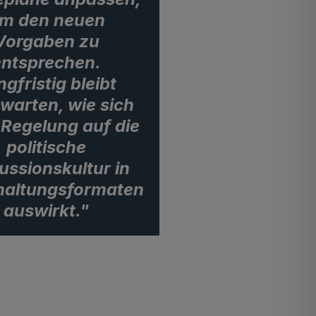
m den neuen
Vorgaben zu
entsprechen.
gfristig bleibt
warten, wie sich
 Regelung auf die
politische
ussionskultur in
haltungsformaten
auswirkt."