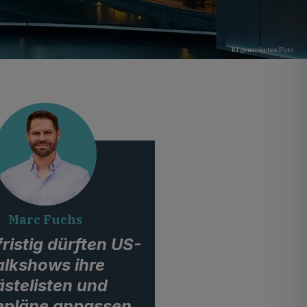
KI generiertes Foto
Marc Fuchs
ristig dürften US-
alkshows ihre
stelisten und
pläne anpassen,