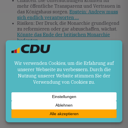
Chancen: Die Untersuchungen könnten für
mehr öffentliche Transparenz und Vertrauen in
das Königshaus sorgen.
Epstein: Andrew muss
sich endlich verantworten …
Risiken: Der Druck, die Monarchie grundlegend
zu reformieren oder gar abzuschaffen, wächst.
Könnte das Ende der britischen Monarchie
bedeuten
Ausblick
Analysten wie Smith erwarten, dass die Affäre um
Prinz Andrew den institutionellen Wandel im
britischen Königshaus beschleunigen wird.
Veränderungen gelten als unausweichlich, und die
Debatte über die Rolle der Monarchie dürfte
langfristig an Intensität gewinnen.
Was
Großbritannien über den Andrew-Skandal denkt
Quellen