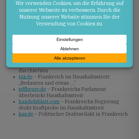
Umgehung formaler Abstimmungen reagieren. Die
Entwicklungen könnten Impulse für
Haushaltsdebatten in Deutschland geben.
Quellen
onvista.de
– Frankreichs Premier will Haushalt
durchsetzen und Defizit senken
deutschlandfunk.de
– Frankreichs Premier will
Etat 2026 ohne Zustimmung des Parlaments
durchsetzen
taz.de
– Frankreich im Haushaltsstreit:
„Bedauern und etwas …”
zdfheute.de
– Frankreichs Parlament
überbrückt Haushaltsstreit
handelsblatt.com
– Frankreichs Regierung
droht Kraftprobe im Haushaltsstreit
kas.de
– Politischer Drahtseilakt in Frankreich