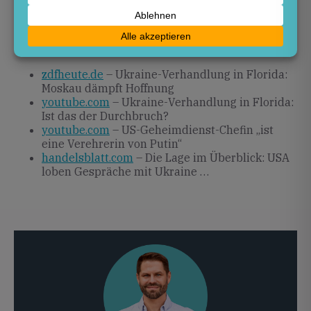
schweigen zunächst.
Quellen
zdfheute.de
– Ukraine-Verhandlung in Florida:
Moskau dämpft Hoffnung
youtube.com
– Ukraine-Verhandlung in Florida:
Ist das der Durchbruch?
youtube.com
– US-Geheimdienst-Chefin „ist
eine Verehrerin von Putin“
handelsblatt.com
– Die Lage im Überblick: USA
loben Gespräche mit Ukraine …