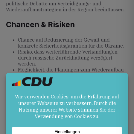
politische Debatte um Verteidigungs- und
Wiederaufbaustrategien in der Region beeinflussen.
Chancen & Risiken
Chance auf Reduzierung der Gewalt und
konkrete Sicherheitsgarantien für die Ukraine.
Risiko, dass weiterführende Verhandlungen
durch russische Zurückhaltung verzögert
werden.
Möglichkeit, die Planungen zum Wiederaufbau
frühzeitig zu konkretisieren, falls dauerhafter
Frieden erreicht wird.
Ausblick
Obwohl Moskau die Erwartungen dämpft, bilden die
Florida-Gespräche eine Basis für künftige
Verhandlungen. Ein nächster Schritt könnte direkte
Gespräche mit Putin sein, vorausgesetzt, die Waffen