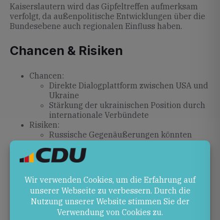
Kaiserslautern wird das Gipfeltreffen aufmerksam
verfolgt, da außenpolitische Entwicklungen über die
Bundesebene auch regionalen Einfluss haben.
Chancen & Risiken
Chancen:
Direkte Dialogplattform zwischen USA und
Ukraine
Stärkung der ukrainischen Position durch
internationale Verbündete
Risiken:
Russische Gegenäußerungen könnten
Verhandlungen belasten
Unklare Ergebnisse könnten Eskalationen
nicht verhindern
Ausblick
Nach dem Treffen werden die