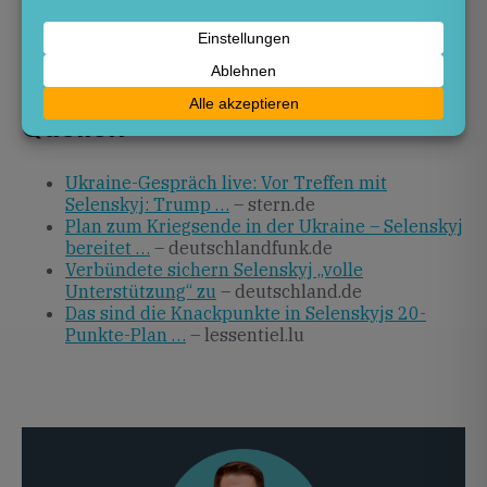
Verhandlungsergebnisse bewertet und in Berlin
sowie bei den Verbündeten diskutiert. Ein konkreter
Fahrplan für weitere Schritte hängt maßgeblich von
den Ergebnissen in Florida ab.
Quellen
Ukraine-Gespräch live: Vor Treffen mit
Selenskyj: Trump …
– stern.de
Plan zum Kriegsende in der Ukraine – Selenskyj
bereitet …
– deutschlandfunk.de
Verbündete sichern Selenskyj „volle
Unterstützung“ zu
– deutschland.de
Das sind die Knackpunkte in Selenskyjs 20-
Punkte-Plan …
– lessentiel.lu