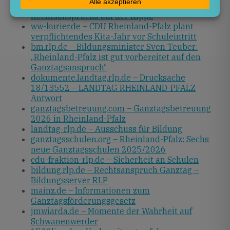
Rheinland-Pfalz: Umsetzung des
Rechtsanspruchs auf der Kippe
ww-kurier.de – CDU Rheinland-Pfalz plant
verpflichtendes Kita-Jahr vor Schuleintritt
bm.rlp.de – Bildungsminister Sven Teuber:
„Rheinland-Pfalz ist gut vorbereitet auf den
Ganztagsanspruch“
dokumente.landtag.rlp.de – Drucksache
18/13552 – LANDTAG RHEINLAND-PFALZ
Antwort
ganztagsbetreuung.com – Ganztagsbetreuung
2026 in Rheinland-Pfalz
landtag-rlp.de – Ausschuss für Bildung
ganztagsschulen.org – Rheinland-Pfalz: Sechs
neue Ganztagsschulen 2025/2026
cdu-fraktion-rlp.de – Sicherheit an Schulen
bildung.rlp.de – Rechtsanspruch Ganztag –
Bildungsserver RLP
mainz.de – Informationen zum
Ganztagsförderungsgesetz
jmwiarda.de – Momente der Wahrheit auf
Schwanenwerder