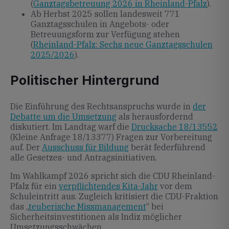
(
Ganztagsbetreuung 2026 in Rheinland-Pfalz
).
Ab Herbst 2025 sollen landesweit 771
Ganztagsschulen in Angebots- oder
Betreuungsform zur Verfügung stehen
(
Rheinland-Pfalz: Sechs neue Ganztagsschulen
2025/2026
).
Politischer Hintergrund
Die Einführung des Rechtsanspruchs wurde in
der
Debatte um die Umsetzung
als herausfordernd
diskutiert. Im Landtag warf die
Drucksache 18/13552
(Kleine Anfrage 18/13377) Fragen zur Vorbereitung
auf. Der
Ausschuss für Bildung
berät federführend
alle Gesetzes- und Antragsinitiativen.
Im Wahlkampf 2026 spricht sich die CDU Rheinland-
Pfalz für ein
verpflichtendes Kita-Jahr
vor dem
Schuleintritt aus. Zugleich kritisiert die CDU-Fraktion
das „
teuberische Missmanagement
“ bei
Sicherheitsinvestitionen als Indiz möglicher
Umsetzungsschwächen.