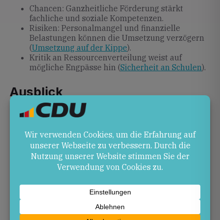
Chancen: Ganzheitliche Förderung stärkt
fachliche und soziale Kompetenzen.
Risiken: Personalmangel und finanzielle
Belastungen können die Umsetzung verzögern
(
Umsetzung auf der Kippe
).
Kritik an Ressourcenverteilung weist auf
mögliche Engpässe hin (
Sicherheit an Schulen
).
Ausblick
Der Rechtsanspruch wird bis zur Klassenstufe 5
schrittweise ausgeweitet. Landesregierung und
Kommunen planen weitere Ganztagsangebote. Die
Bildungspolitik im Wahljahr 2026 könnte
Schwerpunkte und Finanzierungsmodelle
nachsteuern.
Quellen
ww-kurier.de – Ganztagsbetreuung in