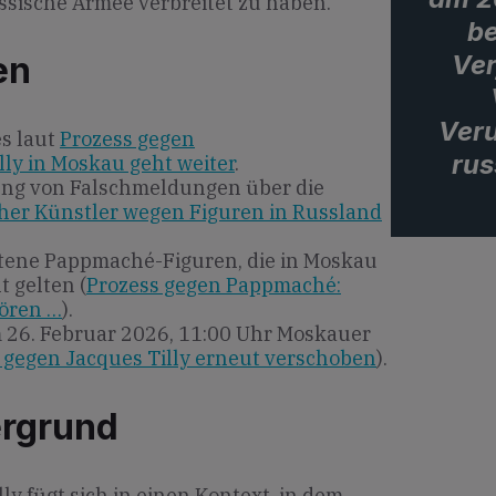
sische Armee verbreitet zu haben.
be
Ver
en
Ver
s laut
Prozess gegen
rus
ly in Moskau geht weiter
.
ung von Falschmeldungen über die
her Künstler wegen Figuren in Russland
tene Pappmaché-Figuren, die in Moskau
t gelten (
Prozess gegen Pappmaché:
tören …
).
26. Februar 2026, 11:00 Uhr Moskauer
 gegen Jacques Tilly erneut verschoben
).
ergrund
ly fügt sich in einen Kontext, in dem