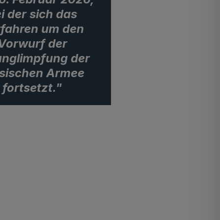
i der sich das
fahren um den
Vorwurf der
unglimpfung der
sischen Armee
fortsetzt."