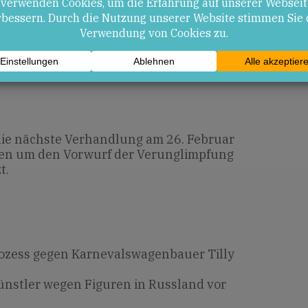
wusstseins für die Bedeutung
säußerung.
plomatischer Spannungen zwischen
nd.
 die nächste Verhandlung am 26. Februar
hren um den Vorwurf der Verunglimpfung
t.
ozess gegen Karnevalswagenbauer Tilly
nstler wegen Figuren in Russland vor