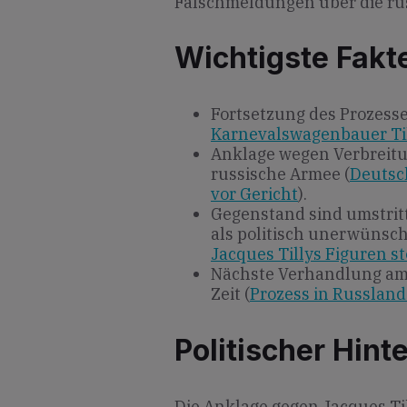
Falschmeldungen über die rus
Wichtigste Fakt
Fortsetzung des Prozesse
Karnevalswagenbauer Til
Anklage wegen Verbreit
russische Armee (
Deutsc
vor Gericht
).
Gegenstand sind umstrit
als politisch unerwünsch
Jacques Tillys Figuren s
Nächste Verhandlung am 
Zeit (
Prozess in Russland
Politischer Hint
Die Anklage gegen Jacques Til