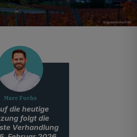
KI generiertes Foto
Marc Fuchs
uf die heutige
tzung folgt die
ste Verhandlung
6. Februar 2026,