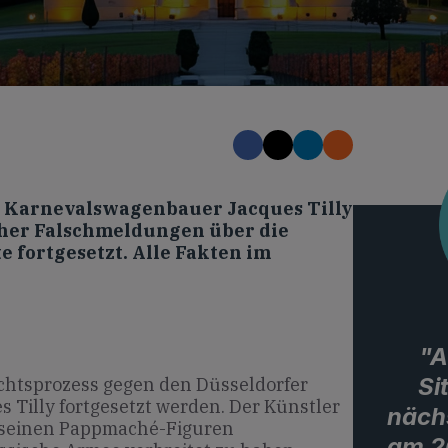
n Karnevalswagenbauer Jacques Tilly
her Falschmeldungen über die
 fortgesetzt. Alle Fakten im
"A
Si
ichtsprozess gegen den Düsseldorfer
Tilly fortgesetzt werden. Der Künstler
näch
t seinen Pappmaché-Figuren
am 2