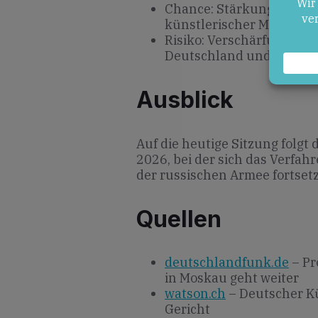
Chance: Stärkung des Be
künstlerischer Meinung
Risiko: Verschärfung di
Deutschland und Russla
Ausblick
Auf die heutige Sitzung folgt
2026, bei der sich das Verfa
der russischen Armee fortsetz
Quellen
deutschlandfunk.de
– Pr
in Moskau geht weiter
watson.ch
– Deutscher Kü
Gericht