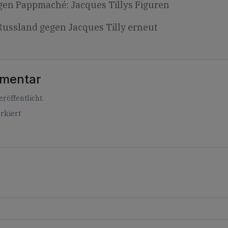
gen Pappmaché: Jacques Tillys Figuren
Russland gegen Jacques Tilly erneut
mmentar
röffentlicht.
rkiert