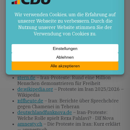
Obwohl die iranische Staatsführung bislang hart
durchgreift, bleibt der Druck der Protestbewegung
hoch. Internationale Solidarität und mediale
Aufmerksamkeit könnten den politischen Wandel
beschleunigen. In Deutschland sind künftige
Veranstaltungen und Resolutionen in Parlamenten
wahrscheinlich.
Quellen
stern.de
– Iran-Proteste: Rund eine Million
Menschen demonstrieren für Freiheit
de.wikipedia.org
– Proteste im Iran 2025/2026 –
Wikipedia
zdfheute.de
– Iran: Berichte über Sprechchöre
gegen Chamenei in Teheran
deutschlandfunknova.de
– Iran-Proteste:
Welche Rolle spielt Reza Pahlavi? · Dlf Nova
amnesty.ch
– Die Proteste im Iran: Kurz erklärt
— amnesty.ch