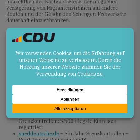
hinsichtlich der Kosteneffizienz, der möglichen
Verlagerung von Migrantenströmen auf andere
Routen und der Gefahr, den Schengen-Freiverkehr
dauerhaft einzuschränken.
Ausblick
Die Ergebnisse der laufenden Folgenabschätzung
sowie die Umsetzung des CEAS-Gesetzentwurfs
werden entscheidend für die Zukunft der Kontrollen
sein. Eine ausgewogene Balance zwischen Sicherheit
und offener Grenze bleibt eine zentrale
Herausforderung.
Quellen
grenzecho.net
– Neue Zahlen zu deutschen
Grenzkontrollen: 5.500 illegale Einreisen
registriert
sueddeutsche.de
– Ein Jahr Grenzkontrollen –
Wird das ein Dauerzustand?