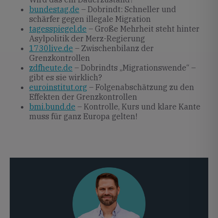
bundestag.de
– Dobrindt: Schneller und
schärfer gegen illegale Migration
tagesspiegel.de
– Große Mehrheit steht hinter
Asylpolitik der Merz-Regierung
1730live.de
– Zwischenbilanz der
Grenzkontrollen
zdfheute.de
– Dobrindts „Migrationswende“ –
gibt es sie wirklich?
euroinstitut.org
– Folgenabschätzung zu den
Effekten der Grenzkontrollen
bmi.bund.de
– Kontrolle, Kurs und klare Kante
muss für ganz Europa gelten!