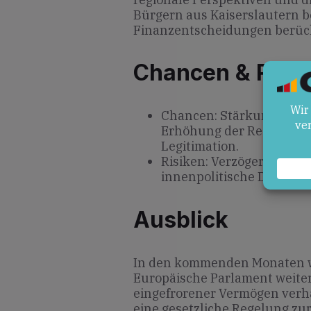
Bürgern aus Kaiserslautern b
Finanzentscheidungen berück
Chancen & Risik
Chancen: Stärkung der Uk
Erhöhung der Rechts- un
Legitimation.
Risiken: Verzögerungen d
innenpolitische Debatten
Ausblick
In den kommenden Monaten w
Europäische Parlament weiter
eingefrorener Vermögen verh
eine gesetzliche Regelung zu