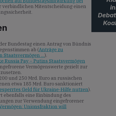
ochen auf Bundestagsmitwirkung bei
ner verbindlichen Mitentscheidung einen
i
ungssicherheit.
Debat
Koal
en
 der Bundestag einen Antrag von Bündnis
egenstimmen ab (
Anträge zu
en Staatsvermögen …
).
e Russia Pay – Putins Staatsvermögen
eingefrorene Vermögenswerte gezielt zur
nzusetzen.
 200 und 250 Mrd. Euro an russischen
nen etwa 185 Mrd. Euro sanktioniert
esperrtes Geld für Ukraine-Hilfe nutzen
).
rt ebenfalls eine Einbindung des
dungen zur Verwendung eingefrorener
Vermögen: Unionsfraktion will