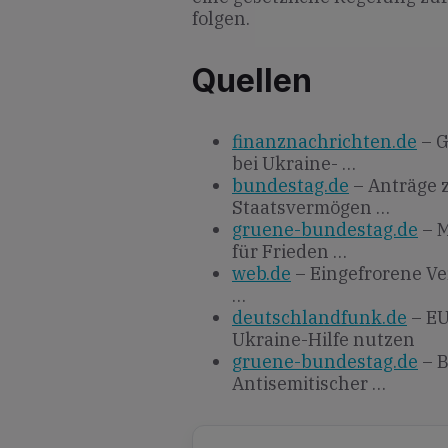
folgen.
Quellen
finanznachrichten.de
– G
bei Ukraine- …
bundestag.de
– Anträge 
Staatsvermögen …
gruene-bundestag.de
– M
für Frieden …
web.de
– Eingefrorene Ve
…
deutschlandfunk.de
– EU
Ukraine-Hilfe nutzen
gruene-bundestag.de
– B
Antisemitischer …