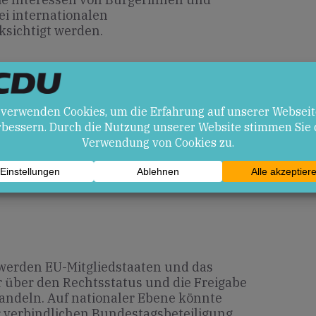
ei internationalen
sichtigt werden.
en
raine durch zusätzliche Mittel,
d Planungssicherheit, demokratische
urch juristische Klärungsbedarfe,
 und mögliche Koalitionskonflikte.
erden EU-Mitgliedstaaten und das
 über den Rechtsstatus und die Freigabe
andeln. Auf nationaler Ebene könnte
r verbindlichen Bundestagsbeteiligung