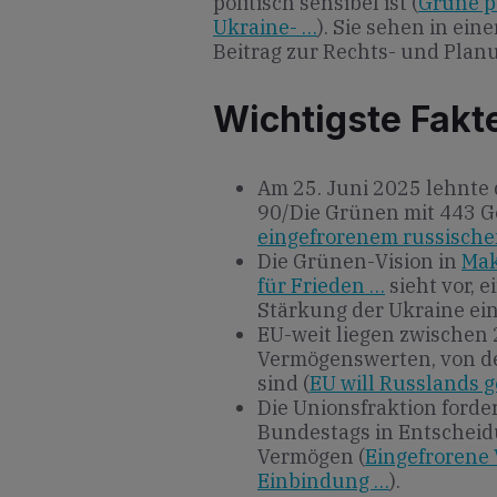
politisch sensibel ist (
Grüne p
Ukraine- …
). Sie sehen in ei
Beitrag zur Rechts- und Plan
Wichtigste Fakt
Am 25. Juni 2025 lehnte
90/Die Grünen mit 443 G
eingefrorenem russisch
Die Grünen-Vision in
Mak
für Frieden …
sieht vor, 
Stärkung der Ukraine ei
EU-weit liegen zwischen
Vermögenswerten, von de
sind (
EU will Russlands g
Die Unionsfraktion forde
Bundestags in Entschei
Vermögen (
Eingefrorene 
Einbindung …
).