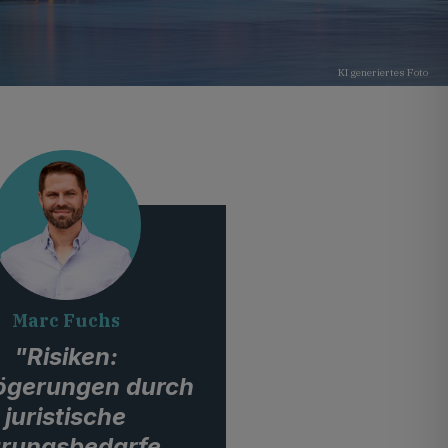
KI generiertes Foto
Marc Fuchs
"Risiken:
ögerungen durch
juristische
ärungsbedarfe,