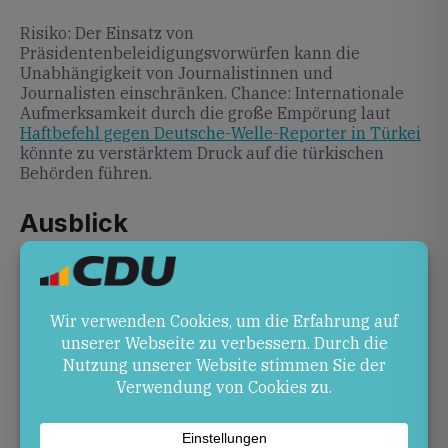
Risiko: Der Einsatz von
Präsidentenbeleidigungsvorwürfen kann die
Unabhängigkeit von Journalistinnen und
Journalisten einschränken. Chance: Internationale
Aufmerksamkeit durch die große Empörung laut
Haftbefehl gegen Deutsche-Welle-Reporter in Türkei
könnte zu verstärktem Druck auf die türkischen
Behörden führen.
Ausblick
Es bleibt abzuwarten, wie sich das Verfahren
entwickelt und ob internationale Partner sich
einschalten. Die nächsten Schritte hängen von den
türkischen Justizbehörden ab.
Quellen
Haftbefehl gegen Reporter der Deutschen Welle