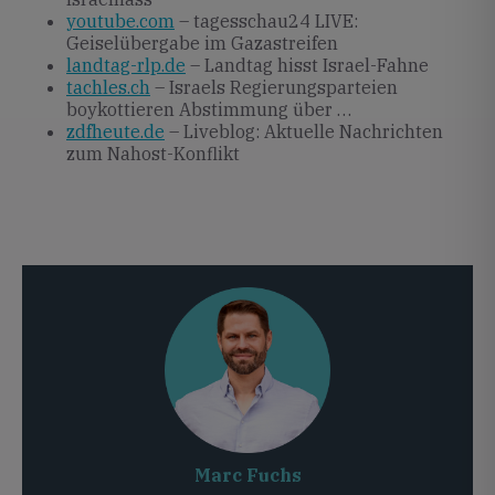
youtube.com
– tagesschau24 LIVE:
Geiselübergabe im Gazastreifen
landtag-rlp.de
– Landtag hisst Israel-Fahne
tachles.ch
– Israels Regierungsparteien
boykottieren Abstimmung über …
zdfheute.de
– Liveblog: Aktuelle Nachrichten
zum Nahost-Konflikt
Marc Fuchs