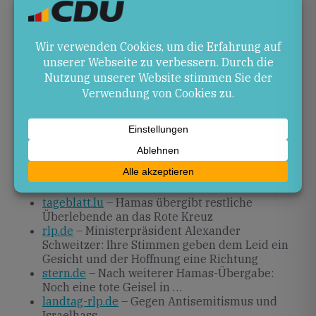
Ausblick
Die kommenden Wochen werden zeigen, ob der
vereinbarte Plan zum endgültigen Ende der
Kampfhandlungen weiter voranschreitet. Für
Rheinland-Pfalz bleibt zentral, die humanitäre
Begleitung der Überlebenden zu unterstützen und
entschieden gegen jede Form von Antisemitismus
einzutreten.
Quellen
tageblatt.lu
– Hamas übergibt restliche
Überlebende an das Rote Kreuz
rlp.de
– Ministerpräsident Alexander
Schweitzer: Ihre Stimmen geben dem Leid ein
Gesicht und der Hoffnung eine Richtung
stern.de
– Nach weiterer Hamas-Übergabe:
Noch eine tote Geisel in …
landtag-rlp.de
– Gegen Antisemitismus und
Israelhass