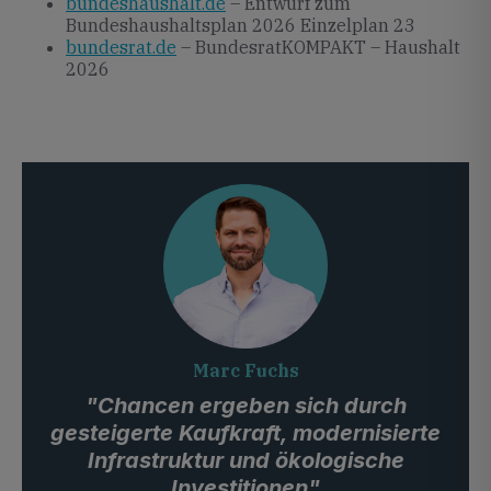
bundeshaushalt.de
– Entwurf zum
Bundeshaushaltsplan 2026 Einzelplan 23
bundesrat.de
– BundesratKOMPAKT – Haushalt
2026
Marc Fuchs
"Chancen ergeben sich durch
gesteigerte Kaufkraft, modernisierte
Infrastruktur und ökologische
Investitionen"