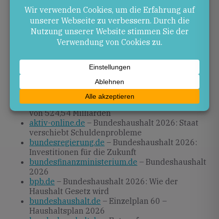
zugeteilte Einnahmen und Ausgaben oder für
Bildungsprogramme, finalisiert (
Einzelplan 60 –
Haushaltsplan 2026
,
Entwurf zum
Bundeshaushaltsplan 2026 Einzelplan 23
).
Quellen
bundesfinanzministerium.de
– Die wichtigsten
steuerlichen Änderungen 2026
bundestag.de
– Bundestag beschließt Ausgaben
von 524,54 Milliarden
aktiv-online.de
– Bundeshaushalt 2026: Staat
verschiebt Schuldenprobleme
bundesregierung.de
– Bundeshaushalt 2026:
Investitionen für die Zukunft
bundesfinanzministerium.de
– Bundeshaushalt
2026
bpb.de
– Bundeshaushalt 2026: Wie der
Haushalt Gesetz wird
bundeshaushalt.de
– Einzelplan 60 –
Haushaltsplan 2026