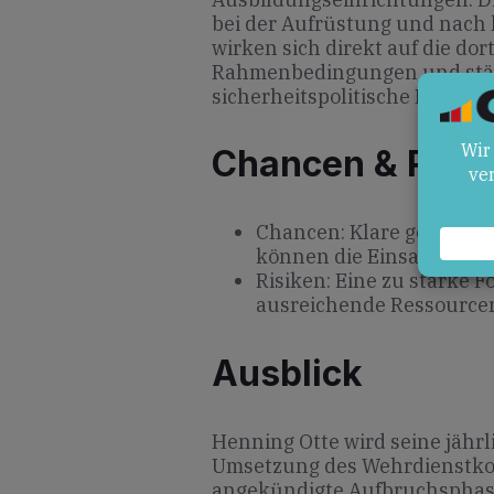
bei der Aufrüstung und nach
wirken sich direkt auf die dor
Rahmenbedingungen und stär
sicherheitspolitische Rolle de
Chancen & Risik
Chancen: Klare gesetzli
können die Einsatzberei
Risiken: Eine zu starke 
ausreichende Ressource
Ausblick
Henning Otte wird seine jährl
Umsetzung des Wehrdienstkom
angekündigte Aufbruchsphase 