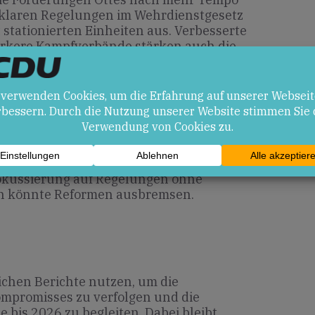
 klaren Regelungen im Wehrdienstgesetz
t stationierten Einheiten aus. Verbesserte
kere Kampfverbände stärken auch die
r Region.
en
che Grundlagen und weniger Bürokratie
tschaft der Truppe erhöhen.
Fokussierung auf Regelungen ohne
n könnte Reformen ausbremsen.
ichen Berichte nutzen, um die
promisses zu verfolgen und die
bis 2026 zu begleiten. Dabei bleibt