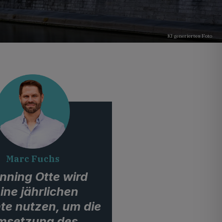
KI generiertes Foto
Marc Fuchs
nning Otte wird
ine jährlichen
te nutzen, um die
msetzung des