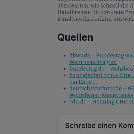
abzuwarten, wie schnell die
Handbremse“ in konkrete Proj
Bundeswehrstruktur auswirk
Quellen
dbwv.de – Bundestag wä
Wehrbeauftragten
bundestag.de – Wehrbeau
handelsblatt.com – Ott
ein Ende …
deutschlandfunk.de – We
Wehrdienst-Kompromiss
cdu.de – Henning Otte: G
Schreibe einen Ko
Alternative: