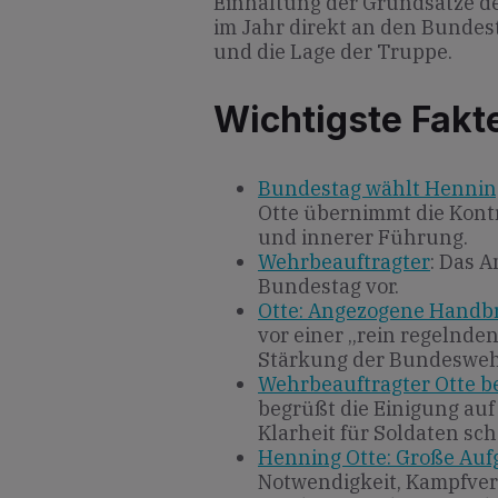
Einhaltung der Grundsätze de
im Jahr direkt an den Bunde
und die Lage der Truppe.
Wichtigste Fakt
Bundestag wählt Hennin
Otte übernimmt die Kont
und innerer Führung.
Wehrbeauftragter
: Das A
Bundestag vor.
Otte: Angezogene Handb
vor einer „rein regelnde
Stärkung der Bundesweh
Wehrbeauftragter Otte 
begrüßt die Einigung auf
Klarheit für Soldaten scha
Henning Otte: Große Aufg
Notwendigkeit, Kampfver