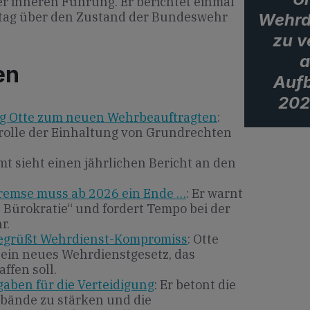
r inneren Führung. Er berichtet einmal
stag über den Zustand der Bundeswehr
Wehrd
zu v
a
en
Aufb
202
g Otte zum neuen Wehrbeauftragten
:
rolle der Einhaltung von Grundrechten
mt sieht einen jährlichen Bericht an den
remse muss ab 2026 ein Ende …
: Er warnt
n Bürokratie“ und fordert Tempo bei der
r.
begrüßt Wehrdienst-Kompromiss
: Otte
 ein neues Wehrdienstgesetz, das
ffen soll.
aben für die Verteidigung
: Er betont die
bände zu stärken und die