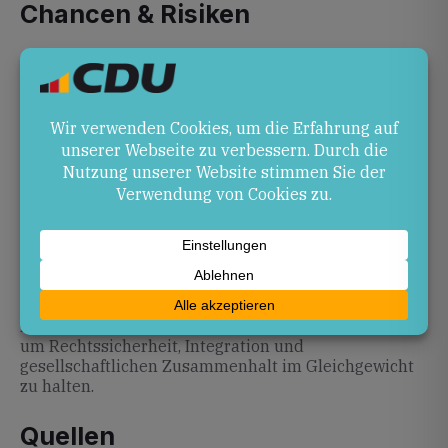
Chancen & Risiken
Chancen: Einheitliche Regeln können
rechtsstaatliche Verfahren stärken und
planbare Ressourcen für Kommunen schaffen.
Risiken: Verkürzte oder unglückliche
Formulierungen gefährden das Vertrauen in
Politik und führen zu weiterer Polarisierung.
Ausblick
Die Lehren aus der Debatte um die „Armlänge
Abstand“ mahnen zu bedachter Rhetorik. Rheinland-
Pfalz wird die Umsetzung des Koalitionsvertrags und
mögliche Gesetzesnovellen eng begleiten müssen,
um Rechtssicherheit, Integration und
gesellschaftlichen Zusammenhalt im Gleichgewicht
zu halten.
Quellen