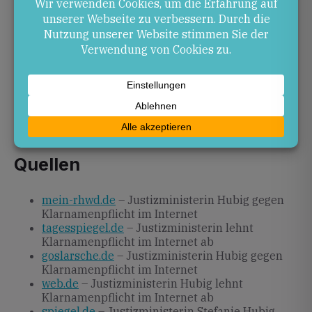
Ausblick
Die Debatte wird weitergehen. Zukünftige
Gesetzgebungsverfahren werden prüfen müssen, wie
Meinungsfreiheit und Datenschutz mit der
Verfolgung strafbarer Inhalte in Einklang gebracht
werden können, ohne Grundrechte
unverhältnismäßig einzuschränken.
Quellen
mein-rhwd.de
– Justizministerin Hubig gegen
Klarnamenpflicht im Internet
tagesspiegel.de
– Justizministerin lehnt
Klarnamenpflicht im Internet ab
goslarsche.de
– Justizministerin Hubig gegen
Klarnamenpflicht im Internet
web.de
– Justizministerin Hubig lehnt
Klarnamenpflicht im Internet ab
spiegel.de
– Justizministerin Stefanie Hubig