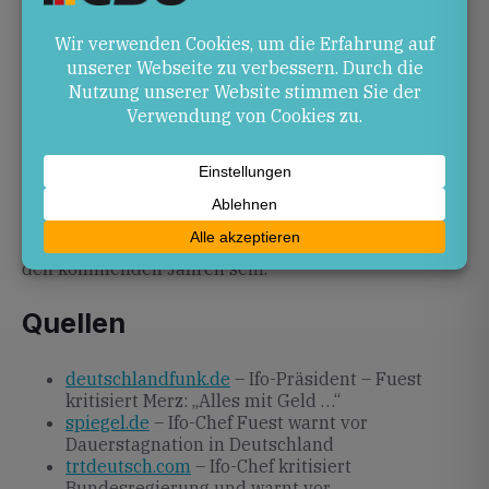
in Verkehrsinfrastruktur und Energie.
Ausblick
Fuests Warnungen treffen auf eine politische Agenda,
die zunehmend zwischen kurzfristiger
Konjunkturstützung und notwendigen
Langfristinvestitionen abwägen muss. Ob die Merz-
Regierung den Kritikern folgt und strukturelle
Reformen in den Vordergrund rückt, wird
entscheidend für die wirtschaftliche Entwicklung in
den kommenden Jahren sein.
Quellen
deutschlandfunk.de
– Ifo-Präsident – Fuest
kritisiert Merz: „Alles mit Geld …“
spiegel.de
– Ifo-Chef Fuest warnt vor
Dauerstagnation in Deutschland
trtdeutsch.com
– Ifo-Chef kritisiert
Bundesregierung und warnt vor …