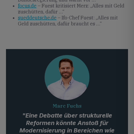
focus.de
– Fuest kritisiert Merz: „Alles mit Geld
zuschütten, dafür …“
sueddeutsche.de
– Ifo-Chef Fuest: „Alles mit
Geld zuschütten, dafür braucht es …“
Marc Fuchs
"Eine Debatte über strukturelle
Reformen könnte Anstoß für
Modernisierung in Bereichen wie