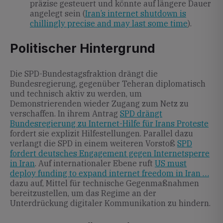
präzise gesteuert und könnte auf längere Dauer
angelegt sein (
Iran’s internet shutdown is
chillingly precise and may last some time
).
Politischer Hintergrund
Die SPD-Bundestagsfraktion drängt die
Bundesregierung, gegenüber Teheran diplomatisch
und technisch aktiv zu werden, um
Demonstrierenden wieder Zugang zum Netz zu
verschaffen. In ihrem Antrag
SPD drängt
Bundesregierung zu Internet-Hilfe für Irans Proteste
fordert sie explizit Hilfestellungen. Parallel dazu
verlangt die SPD in einem weiteren Vorstoß
SPD
fordert deutsches Engagement gegen Internetsperre
in Iran
. Auf internationaler Ebene ruft
US must
deploy funding to expand internet freedom in Iran …
dazu auf, Mittel für technische Gegenmaßnahmen
bereitzustellen, um das Regime an der
Unterdrückung digitaler Kommunikation zu hindern.