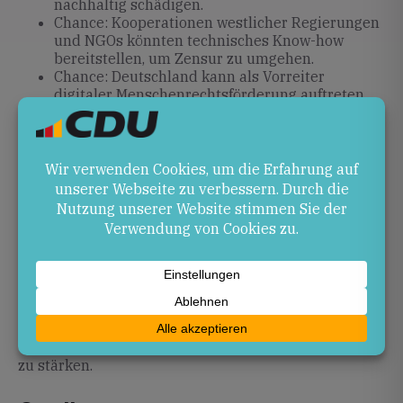
nachhaltig schädigen.
Chance: Kooperationen westlicher Regierungen
und NGOs könnten technisches Know-how
bereitstellen, um Zensur zu umgehen.
Chance: Deutschland kann als Vorreiter
digitaler Menschenrechtsförderung auftreten
und Modellprojekte initiieren.
Ausblick
Es ist zu erwarten, dass die Internetsperre
fortbesteht und Proteste weiterhin von
Informationsmangel geprägt bleiben. Der Druck auf
die Bundesregierung, sich international für den
freien Datenfluss einzusetzen, wird voraussichtlich
zunehmen. Langfristig könnten technische
Hilfsprogramme und diplomatische Initiativen dazu
beitragen, die digitale Kommunikation
wiederherzustellen und den Schutz der Bürgerrechte
zu stärken.