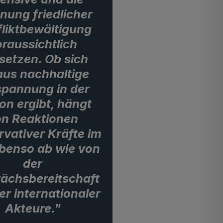
nung friedlicher
liktbewältigung
raussichtlich
tsetzen. Ob sich
aus nachhaltige
spannung in der
on ergibt, hängt
on Reaktionen
vativer Kräfte im
ebenso ab wie von
der
ächsbereitschaft
er internationaler
Akteure."