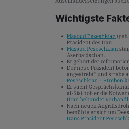
Auseinandersetzungen suche
Wichtigste Fakt
Masoud Pezeshkian
(geb.
Präsident des Iran.
Massud Peseschkian
stam
Aserbaidschan.
Er gehört der reformorie
Der neue Präsident beton
angestrebt“ und strebe au
Peseschkian – Streben k
Er sucht Gesprächskanäl
al-Sisi hob er die Notwe
(
Iran bekundet Verhandlu
Nach neuen Angriffsdro
bemühte er sich um Dees
Irans Präsident Pesesch