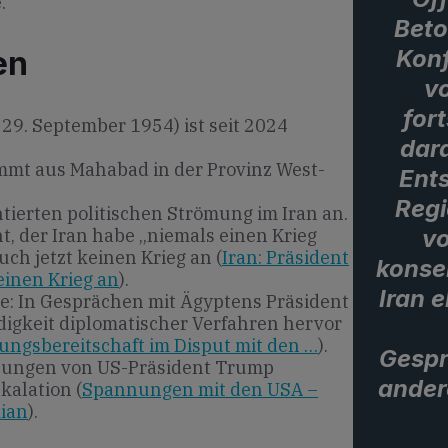
.
Beto
Konf
en
vo
for
 29. September 1954) ist seit 2024
dar
mt aus Mahabad in der Provinz West-
Ent
Regi
ntierten politischen Strömung im Iran an.
v
t, der Iran habe „niemals einen Krieg
ch jetzt keinen Krieg an (
Iran: Präsident
konser
einen Krieg an
).
Iran 
e: In Gesprächen mit Ägyptens Präsident
ndigkeit diplomatischer Verfahren hervor
ngsbereitschaft im Disput mit den …
).
Gespr
hungen von US-Präsident Trump
ander
kalation (
Spannungen mit den USA –
kian
).