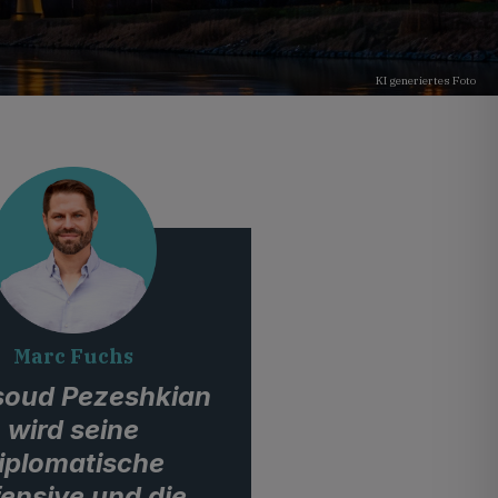
KI generiertes Foto
Marc Fuchs
oud Pezeshkian
wird seine
iplomatische
ensive und die