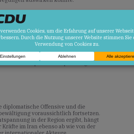
en
iedensorientierung und
ft könnten zur Entspannung beitragen
lomatische Initiativen ebnen.
he Ansätze könnten im Machtgefüge des
ßen und innenpolitische Spannungen
 diplomatische Offensive und die
bewältigung voraussichtlich fortsetzen.
ntspannung in der Region ergibt, hängt
 Kräfte im Iran ebenso ab wie von der
r internationaler Akteure.