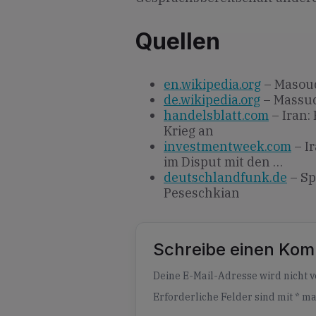
Quellen
en.wikipedia.org
– Masou
de.wikipedia.org
– Massud
handelsblatt.com
– Iran:
Krieg an
investmentweek.com
– I
im Disput mit den …
deutschlandfunk.de
– Sp
Peseschkian
Schreibe einen Ko
Alternative:
Deine E-Mail-Adresse wird nicht ve
Erforderliche Felder sind mit
*
ma