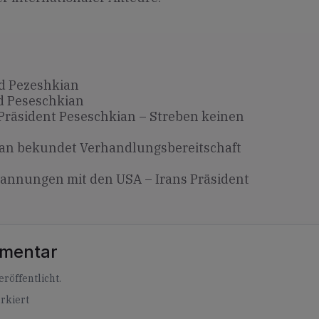
d Pezeshkian
 Peseschkian
 Präsident Peseschkian – Streben keinen
ran bekundet Verhandlungsbereitschaft
annungen mit den USA – Irans Präsident
mmentar
röffentlicht.
rkiert