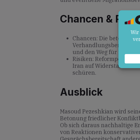
Chancen & Risik
Chancen: Die betonte Fr
Verhandlungsbereitscha
und den Weg für neue dip
Risiken: Reformpolitisc
Iran auf Widerstand sto
schüren.
Ausblick
Masoud Pezeshkian wird seine
Betonung friedlicher Konflikt
Ob sich daraus nachhaltige E
von Reaktionen konservativer
Gesprächsbereitschaft andere