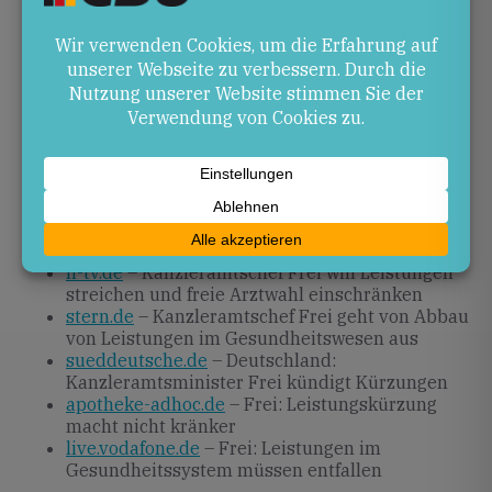
Die Debatte um Leistungskürzungen wird in den
kommenden Monaten in Koalitionsgesprächen und
im Parlament weitergeführt. Entscheidend wird sein,
welche Leistungen konkret gestrichen und welche
Ausnahmen für besonders bedürftige Gruppen
getroffen werden.
Quellen
deutschlandfunk.de
– Kanzleramtschef Frei
(CDU) will Leistungen streichen
n-tv.de
– Kanzleramtschef Frei will Leistungen
streichen und freie Arztwahl einschränken
stern.de
– Kanzleramtschef Frei geht von Abbau
von Leistungen im Gesundheitswesen aus
sueddeutsche.de
– Deutschland:
Kanzleramtsminister Frei kündigt Kürzungen
apotheke-adhoc.de
– Frei: Leistungskürzung
macht nicht kränker
live.vodafone.de
– Frei: Leistungen im
Gesundheitssystem müssen entfallen