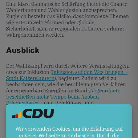
Eine klare thematische Schärfung bietet die Chance,
Wählerinnen und Wähler gezielt anzusprechen.
Zugleich besteht das Risiko, dass komplexe Themen
wie EU-Umweltreformen oder globale
Sicherheitsfragen in regionalen Debatten verkürzt
wahrgenommen werden.
Ausblick
Der Wahlkampf wird durch weitere Veranstaltungen,
etwa zur Inklusion (
Inklusion auf den Weg bringen –
Stadt Kaiserslautern
), begleitet. Zudem wird zu
beobachten sein, wie die beschleunigten Verfahren
für erneuerbare Energien im Bund (
Abgeordnete
beschließen mehr Tempo beim Ausbau
Erneuerbarer …
) mit den Finanz- und
Sicherheitszielen der Landespolitik verzahnt werden.
Quellen