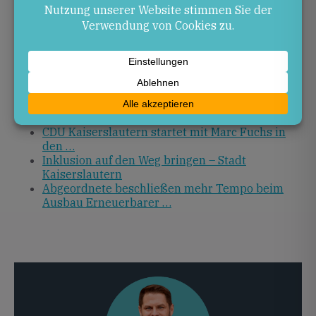
Marc Fuchs: CDU-Landtagskandidat mit klarem
Profil für Sicherheit …
Landtagswahlkampf 2026: Marc Fuchs mit
klarem Profil
Münchner Sicherheitskonferenz 2026:
Überblick und Bedeutung für …
EU-Umweltreformen: Bürokratieabbau versus
Naturschutz
Marc Fuchs: Startseite
CDU Kaiserslautern startet mit Marc Fuchs in
den …
Inklusion auf den Weg bringen – Stadt
Kaiserslautern
Abgeordnete beschließen mehr Tempo beim
Ausbau Erneuerbarer …