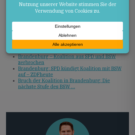
Mehrheit bildet, eine Minderheitsregierung anstrebt
oder Neuwahlen ausruft. Entscheidend wird sein,
welche politischen Optionen im Potsdamer Landtag
Mehrheitschancen haben und wie schnell eine neue
stabile Regierungsstruktur entsteht.
Quellen
Brandenburg – Koalition aus SPD und BSW
zerbrochen
Brandenburg: SPD kündigt Koalition mit BSW
auf – ZDFheute
Bruch der Koalition in Brandenburg: Die
nächste Stufe des BSW …