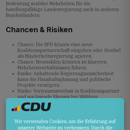
Bedeutung stabiler Mehrheiten für die
handlungsfähige Landesregierung auch in anderen
Bundesländern.
Chancen & Risiken
Chance: Die SPD könnte eine neue
Koalitionspartnerschaft eingehen oder flexibel
als Minderheitsregierung agieren.
Chance: Neuwahlen könnten zu klareren
Mehrheitsverhältnissen führen.
Risiko: Anhaltende Regierungsunsicherheit
kann die Haushaltsplanung und politische
Projekte verzögern.
Risiko: Vertrauensverlust in Koalitionspartner
und wachsende Skepsis bei Wählern.
Ausblick
Unklar ist, ob die SPD kurzfristig eine alternative