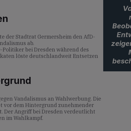
Va
en
Beob
Ent
te der Stadtrat Germersheim den AfD-
zeige
ndalismus ab.
D-Politiker bei Dresden während des
aten löste deutschlandweit Entsetzen
besc
ergrund
 gegen Vandalismus an Wahlwerbung. Die
et vor dem Hintergrund zunehmender
t. Der Angriff bei Dresden verdeutlicht
ten im Wahlkampf.