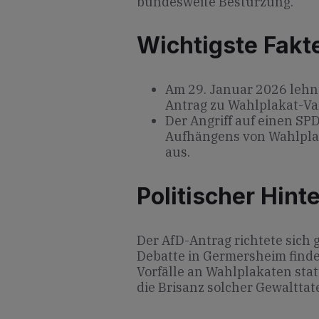
bundesweite Bestürzung.
Wichtigste Fakt
Am 29. Januar 2026 lehn
Antrag zu Wahlplakat-Va
Der Angriff auf einen SP
Aufhängens von Wahlplak
aus.
Politischer Hint
Der AfD-Antrag richtete sich
Debatte in Germersheim find
Vorfälle an Wahlplakaten stat
die Brisanz solcher Gewaltta