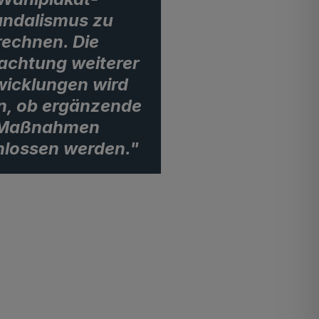
ndalismus zu
rechnen. Die
achtung weiterer
wicklungen wird
n, ob ergänzende
Maßnahmen
hlossen werden."