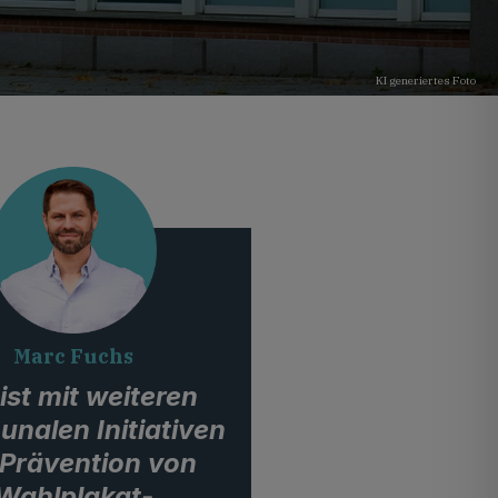
KI generiertes Foto
Marc Fuchs
ist mit weiteren
nalen Initiativen
 Prävention von
Wahlplakat-