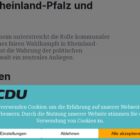
heinland-Pfalz und
heim unterstreicht die Rolle kommunaler
nes fairen Wahlkampfs in Rheinland-
ist die Wahrung der politischen
lt ein zentrales Anliegen.
en
 verstärkten Schutzmaßnahmen für
rt für friedliche Auseinandersetzung
nten politisch instrumentalisiert werden
f weiter polarisieren.