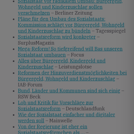
Sozialstaat vor radikalem Umbau: Bürgergeld,
Wohngeld und Kinderzuschlag sollen
verschmelzen
– Berliner Zeitung
Pläne für den Umbau des Sozialstaats:
Kommission schlägt vor, Bürgergeld, Wohngeld
und Kinderzuschlag zu bündeln
– Tagesspiegel
Sozialstaatsreform wird konkreter
–
SurplusMagazin
Mega-Reform! So tiefgreifend will Bas unseren
Sozialstaat umbauen
– Focus
Alles über Bürgergeld, Kindergeld und
Kinderzuschlag
– Leistungslotse
Reformen der Hinzuverdienstmöglichkeiten bei
Bürgergeld, Wohngeld und Kinderzuschlag
–
IAB-Forum
Bund, Länder und Kommunen sind sich einig
–
RSW Beck
Lob und Kritik für Vorschläge zur
Sozialstaatsreform
– Deutschlandfunk
Wie der Sozialstaat einfacher und digitaler
werden soll
– Mainwelle
Von der Regierung ist eher ein
Sozialstaatsreförmchen als …
–