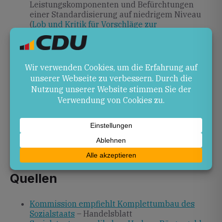
Leistungskomponenten und Befürchtungen
einer Standardisierung auf niedrigem Niveau
(
Lob und Kritik für Vorschläge zur
Sozialstaatsreform
).
Ausblick
Wie schnell und in welchem Umfang die
Empfehlungen umgesetzt werden, ist offen. Als
mögliches Zeitfenster gilt 2026, das bereits als „Jahr
der Reformen“ diskutiert wird (
Von der Regierung ist
eher ein Sozialstaatsreförmchen als …
). Anschließend
werden Bund, Länder und Kommunen den finalen
Gesetzesentwurf verhandeln (
Kommission für
kompletten Umbau des Sozialstaats
).
Quellen
Kommission empfiehlt Komplettumbau des
Sozialstaats
– Handelsblatt