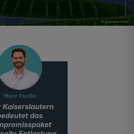
KI generiertes Foto
Marc Fuchs
 Kaiserslautern
bedeutet das
mpromisspaket
rseits Entlastung