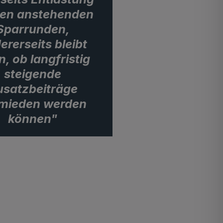
den anstehenden
Sparrunden,
ererseits bleibt
n, ob langfristig
steigende
usatzbeiträge
mieden werden
können"