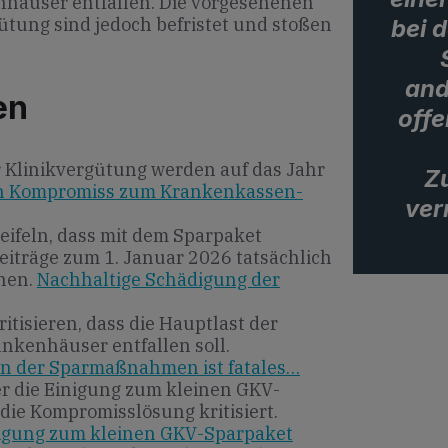
nhäuser entfallen. Die vorgesehenen
ütung sind jedoch befristet und stoßen
bei 
and
en
offe
r Klinikvergütung werden auf das Jahr
Z
an Kompromiss zum Krankenkassen-
ver
ifeln, dass mit dem Sparpaket
iträge zum 1. Januar 2026 tatsächlich
nen.
Nachhaltige Schädigung der
tisieren, dass die Hauptlast der
nkenhäuser entfallen soll.
n der Sparmaßnahmen ist fatales…
er die Einigung zum kleinen GKV-
 die Kompromisslösung kritisiert.
nigung zum kleinen GKV-Sparpaket