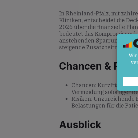
In Rheinland-Pfalz, mit zahl
Kliniken, entscheidet die De
2026 über die finanzielle Pla
bedeutet das Kompromisspaket
anstehenden Sparrunden, ander
steigende Zusatzbeiträge ve
Chancen & Risik
Chancen: Kurzfristige St
Vermeidung sofortiger B
Risiken: Unzureichende E
Belastungen für die Pati
Ausblick