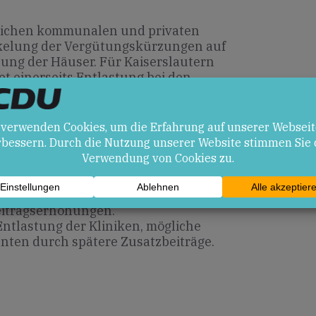
reichen kommunalen und privaten
ckelung der Vergütungskürzungen auf
nung der Häuser. Für Kaiserslautern
 einerseits Entlastung bei den
erseits bleibt offen, ob langfristig
rmieden werden können.
en
abilisierung der GKV-Finanzen,
eitragserhöhungen.
ntlastung der Kliniken, mögliche
enten durch spätere Zusatzbeiträge.