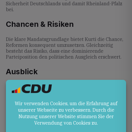
Sicherheit Deutschlands und damit Rheinland-Pfalz
bei.
Chancen & Risiken
Die klare Mandatsgrundlage bietet Kurti die Chance,
Reformen konsequent umzusetzen. Gleichzeitig
besteht das Risiko, dass eine dominierende
Parteiposition den politischen Ausgleich erschwert.
Ausblick
In den kommenden Wochen dürfte Kurti
Koalitionsverhandlungen abschließen und seine
Agenda angehen. Beobachter erwarten, dass die neue
Regierung rasch ihre Arbeitsfähigkeit unter Beweis
stellen will.
Quellen