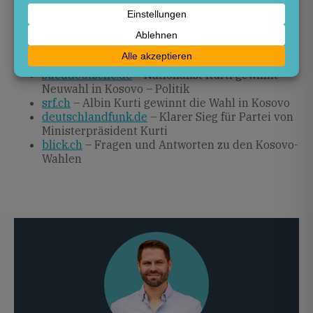
taz.de
– Regierungspartei von Albin Kurti erzielt
deutlichen Wahlsieg
zdfheute.de
– Wahl im Kosovo: Kurti gewinnt
mit klarem Vorsprung
sueddeutsche.de
– Nationalist Kurti gewinnt
Neuwahl in Kosovo – Politik
srf.ch
– Albin Kurti gewinnt die Wahl in Kosovo
deutschlandfunk.de
– Klarer Sieg für Partei von
Ministerpräsident Kurti
blick.ch
– Fragen und Antworten zu den Kosovo-
Wahlen