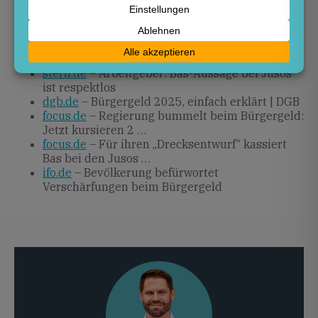
Erwartungen gerecht wird, bleibt abzuwarten.
Quellen
stern.de
– Arbeitgeber: Bas-Aussage bei Jusos
ist respektlos
dgb.de
– Bürgergeld 2025, einfach erklärt | DGB
focus.de
– Regierung bummelt beim Bürgergeld:
Jetzt kursieren 2 …
focus.de
– Für ihren „Drecksentwurf“ kassiert
Bas bei den Jusos …
ifo.de
– Bevölkerung befürwortet
Verschärfungen beim Bürgergeld