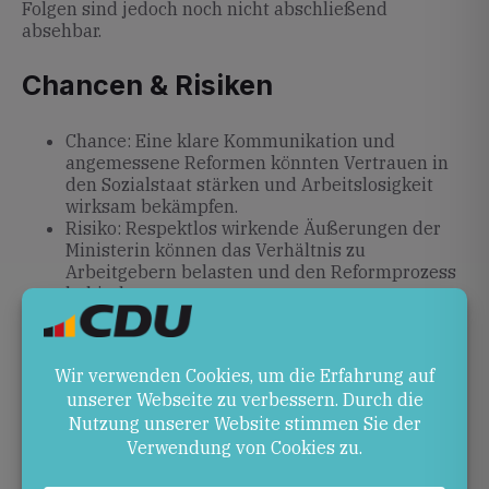
Folgen sind jedoch noch nicht abschließend
absehbar.
Chancen & Risiken
Chance: Eine klare Kommunikation und
angemessene Reformen könnten Vertrauen in
den Sozialstaat stärken und Arbeitslosigkeit
wirksam bekämpfen.
Risiko: Respektlos wirkende Äußerungen der
Ministerin können das Verhältnis zu
Arbeitgebern belasten und den Reformprozess
behindern.
Ausblick
Die Auseinandersetzung um Bas’ Rede wird
weitergehen, während die Bürgergeld-Reform noch in
diesem Jahr beschlossen werden soll. Ob die
Koalition Fristen einhält und den gesellschaftlichen