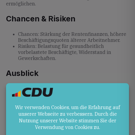
ermöglichen.
Chancen & Risiken
Chancen: Stärkung der Rentenfinanzen, höhere
Beschäftigungsquoten älterer Arbeitnehmer.
Risiken: Belastung für gesundheitlich
vorbelastete Beschäftigte, Widerstand in
Gewerkschaften.
Ausblick
Es bleibt abzuwarten, welche konkreten
Gesetzesinitiativen von Bund und Ländern erarbeitet
werden. Der Diskurs um Arbeitszeit,
Renteneintrittsalter und Krankengeldanpassungen
dürfte die parlamentarischen Beratungen in den
kommenden Monaten prägen.
Quellen