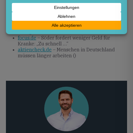
evangelisch.de
– Söder: Deutschland muss
länger arbeiten
infranken.de
– Söder mit knallharter Arbeits-
Ansage
focus.de
– Söder fordert weniger Geld für
Kranke: „Zu schnell …“
aktiencheck.de
– Menschen in Deutschland
müssen länger arbeiten ()