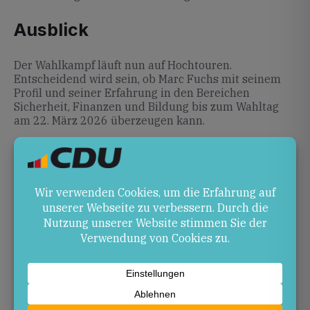
Ausblick
Der Wahlkampf läuft nun auf Hochtouren.
Entscheidend wird sein, ob Marc Fuchs mit seinem
Profil und seiner Erfahrung in den Bereichen
Sicherheit, Finanzen und Bildung bis zum Wahltag
am 22. März 2026 überzeugen kann.
Quellen
Landtagswahl 2026 in Rheinland-Pfalz
– marc-
fuchs.de
Marc Fuchs: Klare Schwerpunkte für Rheinland-
Pfalz
– marc-fuchs.de
Landtagswahlkampf 2026: Marc Fuchs setzt
Schwerpunkte
– marc-fuchs.de
Kaiserslautern bereitet sich auf
Landtagswahlen vor
– pfalz-express.de
CDU Kaiserslautern startet mit Marc Fuchs in