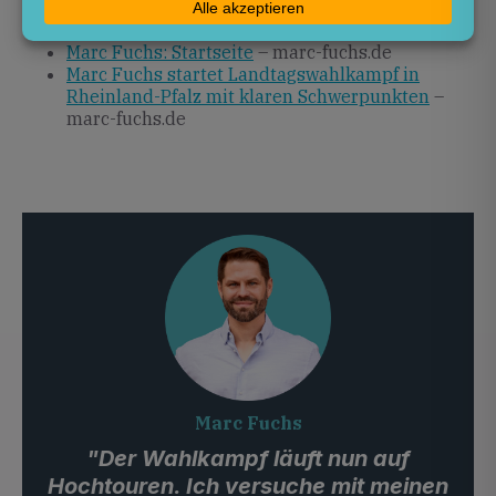
den Landtagswahlkampf 2026
– nachrichten-
kl.de
Marc Fuchs: Startseite
– marc-fuchs.de
Marc Fuchs startet Landtagswahlkampf in
Rheinland-Pfalz mit klaren Schwerpunkten
–
marc-fuchs.de
Marc Fuchs
"Der Wahlkampf läuft nun auf
Hochtouren. Ich versuche mit meinen