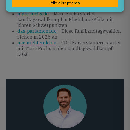
dawum.de
– Neueste Wahlumfrage zur
Landtagswahl in Rheinland-Pfalz
marc-fuchs.de
– Marc Fuchs startet
Landtagswahlkampf in Rheinland-Pfalz mit
klaren Schwerpunkten
das-parlament.de
– Diese fünf Landtagswahlen
stehen in 2026 an
nachrichten-kl.de
– CDU Kaiserslautern startet
mit Marc Fuchs in den Landtagswahlkampf
2026