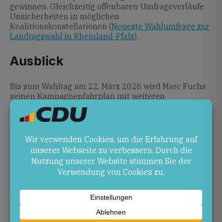
gewinnen. Gleichzeitig offenbaren Umfrageverläufe
Unsicherheiten in möglichen
Koalitionskonstellationen (
Neueste Wahlumfrage zur
Landtagswahl in Rheinland-Pfalz
).
Ausblick
Bis zum Wahltag am 22. März 2026 wird Marc Fuchs
seinen Kampagnenfahrplan mit weiteren
Veranstaltungen und Diskussionsformaten
fortsetzen.
Quellen
marc-fuchs.de
– Landtagswahl 2026 in
Rheinland-Pfalz
de.wikipedia.org
– Landtagswahl in Rheinland-
Pfalz 2026
marc-fuchs.de
– Landtagswahlkampf 2026: Marc
Fuchs setzt Schwerpunkte