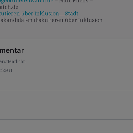
abgeordnetenwatch.de
– Marc Fuchs –
atch.de
utieren über Inklusion – Stadt
skandidaten diskutieren über Inklusion
mmentar
röffentlicht.
rkiert