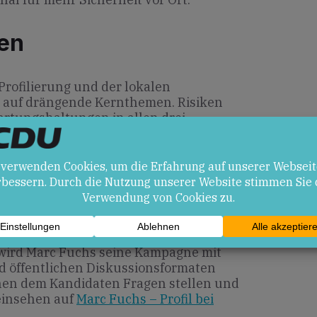
en
Profilierung und der lokalen
 auf drängende Kernthemen. Risiken
rtungs­haltungen in allen drei
n Wettbewerb innerhalb der
on und digitale Bildung verstärkt
ird Marc Fuchs seine Kampagne mit
 öffentlichen Diskussions­formaten
nnen dem Kandidaten Fragen stellen und
einsehen auf
Marc Fuchs – Profil bei