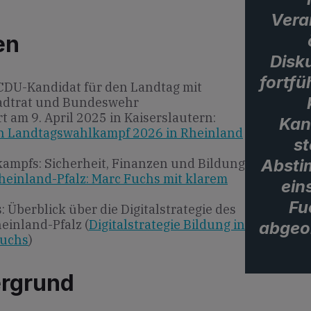
Vera
en
Disk
fortfü
CDU-Kandidat für den Landtag mit
Stadtrat und Bundeswehr
t am 9. April 2025 in Kaiserslautern:
Kan
en Landtagswahlkampf 2026 in Rheinland
st
Absti
mpfs: Sicherheit, Finanzen und Bildung
einland-Pfalz: Marc Fuchs mit klarem
ein
Fu
: Überblick über die Digitalstrategie des
einland-Pfalz (
Digitalstrategie Bildung in
abgeo
Fuchs
)
ergrund