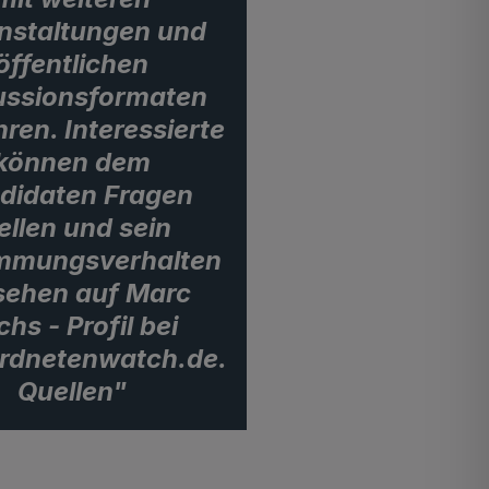
nstaltungen und
öffentlichen
ussions­formaten
hren. Interessierte
können dem
didaten Fragen
ellen und sein
mmungs­verhalten
sehen auf Marc
chs - Profil bei
rdnetenwatch.de.
Quellen"