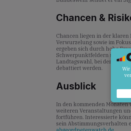
Chancen & Risik
Chancen liegen in der klaren 
Verwurzelung sowie im Fokus
ergeben sich durch hohe Erwa
Schwerpunktfeldern sowie de
Landtagswahl, bei dem Inklusi
debattiert werden.
Ausblick
In den kommenden Monaten w
weiteren Veranstaltungen und
fortführen. Interessierte kö
sein Abstimmungs­verhalten 
abgeordnetenwatch.de
.