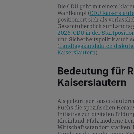
Die CDU geht mit einem klaren
Wahlkampf (
CDU Kaiserslaute
positioniert sich als verlässl
Gesamtüberblick zur Landtag
2026: CDU in der Startpositio
und Sicherheits­politik auch 
(
Landtagskandidaten diskutie
Kaiserslautern
).
Bedeutung für R
Kaiserslautern
Als gebürtiger Kaiserslauter
Fuchs die spezifischen Herau
Initiative zur digitalen Bildu
Rheinland-Pfalz moderne Ler
Wirtschaftsstandort stärken. 
Bundeswehr sendet er ein Sign