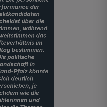
rformance der
rektkandidaten
cheidet über die
timmen, während
Zweitstimmen das
fteverhältnis im
tag bestimmen.
ie politische
andschaft in
land-Pfalz könnte
sich deutlich
erschieben, je
chdem wie die
hlerinnen und