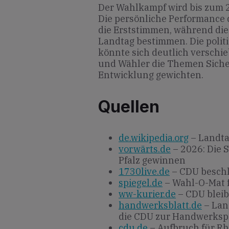
Der Wahlkampf wird bis zum 2
Die persönliche Performance 
die Erststimmen, während die
Landtag bestimmen. Die polit
könnte sich deutlich verschi
und Wähler die Themen Sicher
Entwicklung gewichten.
Quellen
de.wikipedia.org
– Landta
vorwärts.de
– 2026: Die 
Pfalz gewinnen
1730live.de
– CDU besch
spiegel.de
– Wahl-O-Mat f
ww-kurier.de
– CDU bleib
handwerksblatt.de
– Lan
die CDU zur Handwerkspo
cdu.de
– Aufbruch für Rhe