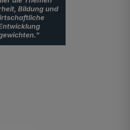
ler die Themen
rheit, Bildung und
irtschaftliche
Entwicklung
gewichten."