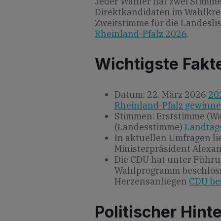
Jeder Wähler hat zwei Stimme
Direktkandidaten im Wahlkre
Zweitstimme für die Landesli
Rheinland-Pfalz 2026
.
Wichtigste Fakt
Datum: 22. März 2026
20
Rheinland-Pfalz gewinn
Stimmen: Erststimme (Wa
(Landesstimme)
Landtag
In aktuellen Umfragen li
Ministerpräsident Alexa
Die CDU hat unter Führu
Wahlprogramm beschlosse
Herzensanliegen
CDU be
Politischer Hint