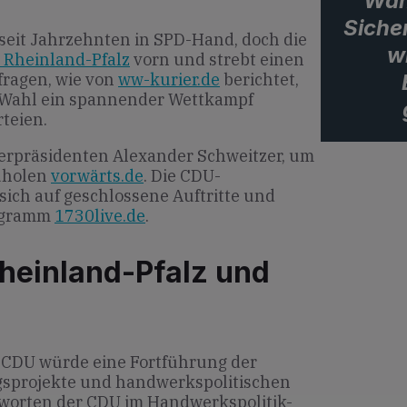
Wäh
Siche
t seit Jahrzehnten in SPD-Hand, doch die
w
 Rheinland-Pfalz
vorn und strebt einen
fragen, wie von
ww-kurier.de
berichtet,
r Wahl ein spannender Wettkampf
teien.
sterpräsidenten Alexander Schweitzer, um
uholen
vorwärts.de
. Die CDU-
ich auf geschlossene Auftritte und
rogramm
1730live.de
.
heinland-Pfalz und
 CDU würde eine Fortführung der
sprojekte und handwerkspolitischen
tworten der CDU im Handwerkspolitik-