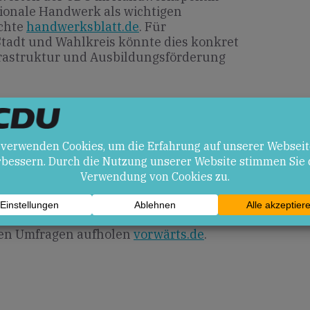
gionale Handwerk als wichtigen
öchte
handwerksblatt.de
. Für
 Stadt und Wahlkreis könnte dies konkret
nfrastruktur und Ausbildungsförderung
en
ert von einem geschlossenen Auftreten,
 den Bundeskanzler und politischem
egierungswechsel
cdu.de
.
ierungspartei in Mainz kann mit
und dem Rückhalt ihres
den Umfragen aufholen
vorwärts.de
.