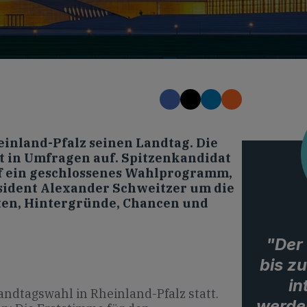
einland-Pfalz seinen Landtag. Die
lt in Umfragen auf. Spitzenkandidat
uf ein geschlossenes Wahlprogramm,
ident Alexander Schweitzer um die
ten, Hintergründe, Chancen und
"Der
bis z
in
andtagswahl in Rheinland-Pfalz statt.
werden