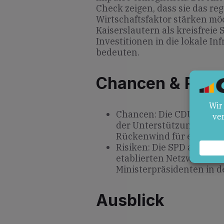
Check zeigen, dass sie das re
Wirtschaftsfaktor stärken m
Kaiserslautern als kreisfreie
Investitionen in die lokale I
bedeuten.
Chancen & Risik
Chancen: Die CDU profiti
der Unterstützung durch
Rückenwind für einen R
Risiken: Die SPD als Reg
etablierten Netzwerken 
Ministerpräsidenten in 
Ausblick