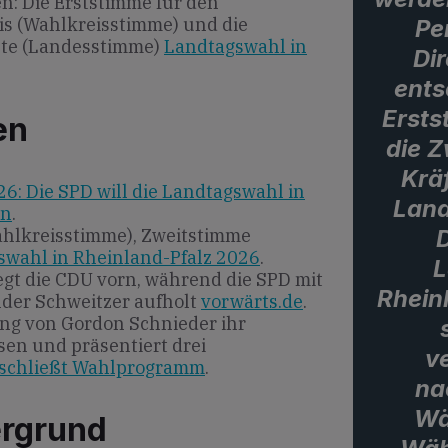
n: Die Erststimme für den
is (Wahlkreisstimme) und die
Pe
ste (Landesstimme)
Landtagswahl in
Di
ents
Ersts
en
die 
Krä
26: Die SPD will die Landtagswahl in
Land
en
.
D
hlkreisstimme), Zweitstimme
swahl in Rheinland-Pfalz 2026
.
L
egt die CDU vorn, während die SPD mit
Rhein
nder Schweitzer aufholt
vorwärts.de
.
ng von Gordon Schnieder ihr
n und präsentiert drei
v
schließt Wahlprogramm
.
na
Wä
ergrund