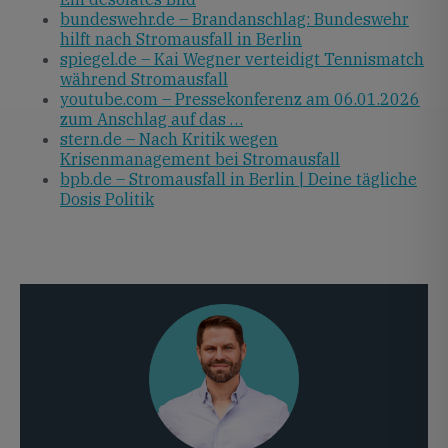
bundeswehr.de – Brandanschlag: Bundeswehr
hilft nach Stromausfall in Berlin
spiegel.de – Kai Wegner verteidigt Tennismatch
während Stromausfall
youtube.com – Pressekonferenz am 06.01.2026
zum Anschlag auf das …
stern.de – Nach Kritik wegen
Krisenmanagement bei Stromausfall
bpb.de – Stromausfall in Berlin | Deine tägliche
Dosis Politik