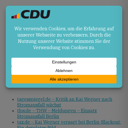
Ausblick
Langfristig sollte ein länderübergreifender
Austausch zu Best Practices im Katastrophenschutz
etabliert werden. Gesetzliche Vorgaben könnten
festlegen, dass Amts- und Mandatsträger in
Krisensituationen jederzeit erreichbar und präsent
sind. Regelmäßige gemeinsame Übungen von Politik,
Verwaltung und Hilfsorganisationen tragen dazu bei,
Abläufe zu festigen und auf weitere Extremereignisse
vorzubereiten.
Quellen
tagesspiegel.de – Kritik an Kai Wegner nach
Stromausfall wächst
thw.de – THW – Meldungen – Einsatz
Stromausfall Berlin
taz.de – Kai Wegner versagt bei Berlin-Blackout:
Ein desolates Bild