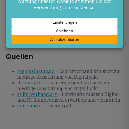
Eine Nachbesserung der Mittelvergabe und eine
schnellere Umsetzung der
Finanzierungsversprechen sind notwendig, um die
digitale Transformation der Schulen voranzutreiben.
Parallel sollten Programme zur Qualifizierung von
Lehrkräften in digitalen und KI-Kompetenzen
ausgebaut werden.
Quellen
regionalheute.de
– Lehrerverband kritisiert zu
niedrige Ausstattung von Digitalpakt
it-journal.de
– Lehrerverband kritisiert zu
niedrige Ausstattung von Digitalpakt
stifterverband.org
– Lehrkräfte müssen Digital-
und KI-Kompetenzen erwerben und vermitteln
vdr-bund.de
– media.pdf