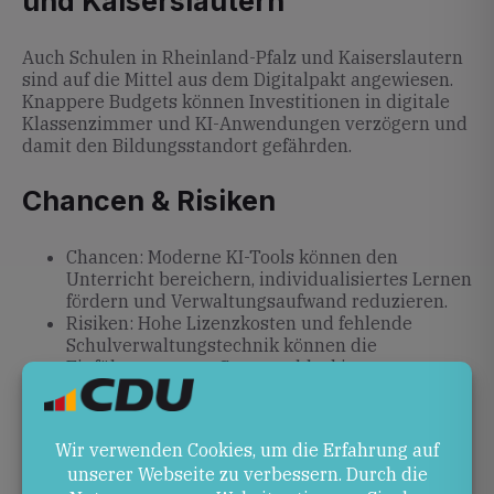
und Kaiserslautern
Auch Schulen in Rheinland-Pfalz und Kaiserslautern
sind auf die Mittel aus dem Digitalpakt angewiesen.
Knappere Budgets können Investitionen in digitale
Klassenzimmer und KI-Anwendungen verzögern und
damit den Bildungsstandort gefährden.
Chancen & Risiken
Chancen: Moderne KI-Tools können den
Unterricht bereichern, individualisiertes Lernen
fördern und Verwaltungsaufwand reduzieren.
Risiken: Hohe Lizenzkosten und fehlende
Schulverwaltungstechnik können die
Einführung neuer Systeme blockieren.
Unzureichende Mittel gefährden die Schulen
langfristig.
Ausblick