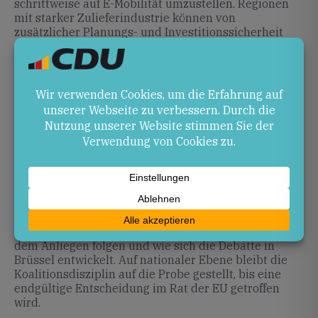
schrittweise auf E-Mobilität umzustellen. Regionen
mit starker Zulieferindustrie können von
zusätzlicher Planungs- und Investitionssicherheit
profitieren. Risiken: Eine verzögerte Reduktion von
CO₂-Emissionen könnte die deutschen Klimaziele
gefährden und den Ausbau der Ladeinfrastruktur
verlangsamen. Innerhalb der Koalition besteht die
Gefahr politischer Spannungen, wenn Kompromisse
von SPD und CSU nicht überzeugen.
Ausblick
Friedrich Merz wird in den kommenden Tagen einen
Brief an die EU-Kommission verfassen, um die
Lockerungsforderungen zu übermitteln. Im weiteren
Verlauf wird sich zeigen, ob die EU-Mitgliedstaaten
dem Anliegen folgen und wie sich die Debatte in
Brüssel entwickelt. Auf nationaler Ebene bleibt die
Koalitionsdisziplin auf die Probe gestellt, bis eine
endgültige Entscheidung im Rat der EU getroffen
wird.