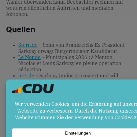
Wähler überwinden kann. Beobachter rechnen mit
weiteren öffentlichen Auftritten und medialen
Aktionen.
Quellen
Stern.de
– Sohn von Frankreichs Ex-Präsident
Sarkozy erwägt Bürgermeister-Kandidatur
Le Monde
– Municipales 2026 : à Menton,
Nicolas et Louis Sarkozy en pleine opération
séduction
n-tv.de
– Sarkozy junior provoziert und will
politisch hoch hinaus
Agenzia Nova
– Sarkozys Sohn will
Bürgermeister von Menton werden
Tagesspiegel.de
– Neue Politikerdynastie in
Frankreich?: Louis Sarkozy ist der kommende
Star der Rechten
Eliane.com
– Louis Sarkozy’s Municipal
Campaign in Menton Faces …