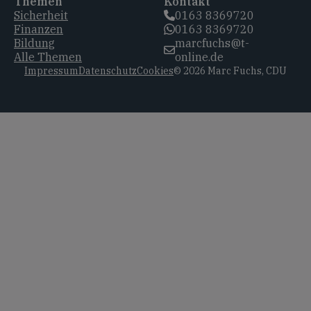
Themen
Kontakt
Sicherheit
0163 8369720‬
Finanzen
0163 8369720‬
Bildung
marcfuchs@t-
Alle Themen
online.de
Impressum
Datenschutz
Cookies
© 2026 Marc Fuchs, CDU