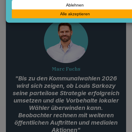
Marc Fuchs
"Bis zu den Kommunalwahlen 2026
wird sich zeigen, ob Louis Sarkozy
seine parteilose Strategie erfolgreich
umsetzen und die Vorbehalte lokaler
Wähler überwinden kann.
Beobachter rechnen mit weiteren
öffentlichen Auftritten und medialen
Aktionen"