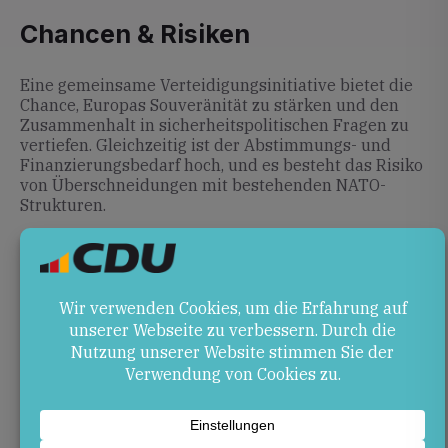
Chancen & Risiken
Eine gemeinsame Verteidigungsinitiative bietet die
Chance, Europas Souveränität zu stärken und den
Zusammenhalt in sicherheitspolitischen Fragen zu
vertiefen. Gleichzeitig ist der Abstimmungs- und
Finanzierungsbedarf hoch, und es besteht das Risiko
von Überschneidungen mit bestehenden NATO-
Strukturen.
Ausblick
In den kommenden Monaten wird die EU diskutieren,
wie eine solche Verteidigungsinitiative konkret
ausgestaltet und finanziert werden kann. Die Frage
bleibt, ob Macron Verbündete findet, um seine
Vorschläge in EU-Verträgen zu verankern und damit
die europäische Verteidigungsfähigkeit nachhaltig zu
stärken.