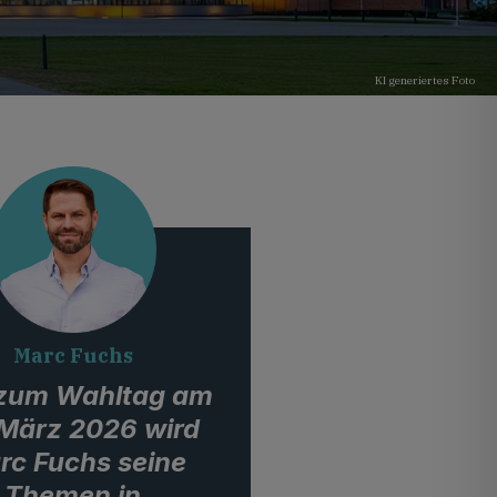
KI generiertes Foto
Marc Fuchs
 zum Wahltag am
 März 2026 wird
rc Fuchs seine
Themen in