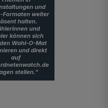
nstaltungen und
e-Formaten weiter
äsent halten.
hlerinnen und
ler können sich
 den Wahl-O-Mat
mieren und direkt
auf
rdnetenwatch.de
agen stellen."