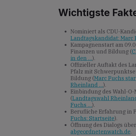
Wichtigste Fakt
Nominiert als CDU-Kandid
Landtagskandidat: Marc F
Kampagnenstart am 09.04.
Finanzen und Bildung (
C
in den …
).
Offizieller Auftakt des 
Pfalz mit Schwerpunktse
Bildung (
Marc Fuchs sta
Rheinland …
).
Einbindung des Wahl-O-
(
Landtagswahl Rheinland
Fuchs …
).
Berufliche Erfahrung in 
Fuchs: Startseite
).
Öffnung des Dialogs übe
abgeordnetenwatch.de
.