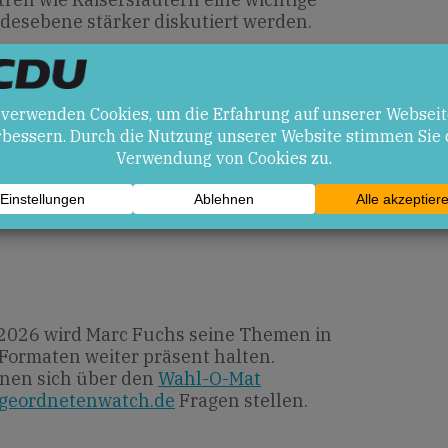
ndesebene stärker diskutiert werden.
en
aus Polizei, Stadtrat und Bundeswehr
m Bereich Sicherheit.
ssierung auf drei Themenfelder könnte
he weniger betonen.
 2026 wird Marc Fuchs seine Themen in
Formaten weiter präsent halten.
nen sich über den
Wahl-O-Mat
geordnetenwatch.de
Fragen stellen.