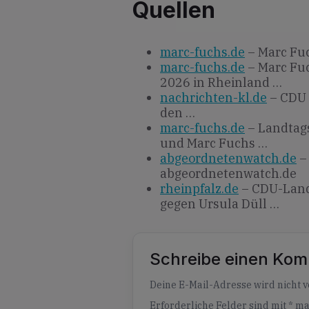
Quellen
marc-fuchs.de
– Marc Fuc
marc-fuchs.de
– Marc Fu
2026 in Rheinland …
nachrichten-kl.de
– CDU 
den …
marc-fuchs.de
– Landtag
und Marc Fuchs …
abgeordnetenwatch.de
– 
abgeordnetenwatch.de
rheinpfalz.de
– CDU-Landt
gegen Ursula Düll …
Schreibe einen Ko
Alternative:
Deine E-Mail-Adresse wird nicht ve
Erforderliche Felder sind mit
*
ma