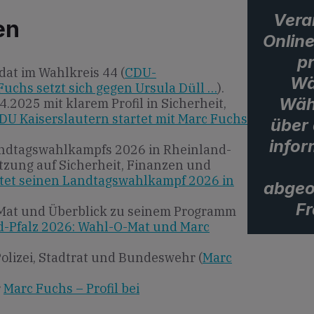
Vera
en
Onlin
pr
at im Wahlkreis 44 (
CDU-
Wä
uchs setzt sich gegen Ursula Düll …
).
Wäh
2025 mit klarem Profil in Sicherheit,
DU Kaiserslautern startet mit Marc Fuchs
über
infor
Landtagswahlkampfs 2026 in Rheinland-
tzung auf Sicherheit, Finanzen und
rtet seinen Landtagswahlkampf 2026 in
abgeo
Fr
Mat und Überblick zu seinem Programm
-Pfalz 2026: Wahl-O-Mat und Marc
Polizei, Stadtrat und Bundeswehr (
Marc
r
Marc Fuchs – Profil bei