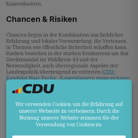
Kaiserslautern.
Chancen & Risiken
Chancen liegen in der Kombination aus fachlicher
Erfahrung und lokaler Verwurzelung, die Vertrauen
in Themen wie öffentliche Sicherheit schaffen kann.
Risiken bestehen in der starken Konkurrenz um das
Direktmandat im Wahlkreis 44 und der
Notwendigkeit, auch überregionale Aspekte der
Landespolitik überzeugend zu vertreten (
CDU-
Kandidat Marc Fuchs: „Kaiserslautern muss sicherer
werden“
).
Ausblick
In den kommenden Monaten wird Marc Fuchs seinen
Wahlkampf in Kaiserslautern und darüber hinaus
intensiv fortsetzen. Bürgerinnen und Bürger können
ihn auf
abgeordnetenwatch.de
kontaktieren und sich