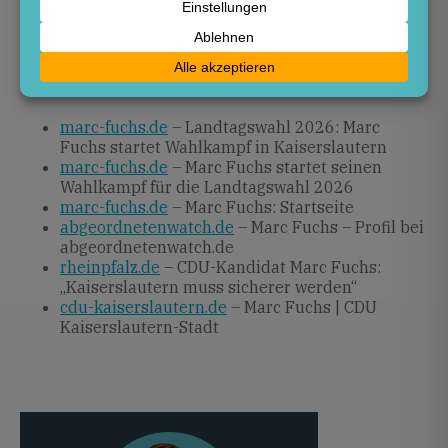
über seine weiteren Programme und
Veranstaltungen informieren.
Quellen
marc-fuchs.de
– Landtagswahl 2026: Marc
Fuchs startet Wahlkampf in Kaiserslautern
marc-fuchs.de
– Marc Fuchs startet seinen
Wahlkampf für die Landtagswahl 2026
marc-fuchs.de
– Marc Fuchs: Startseite
abgeordnetenwatch.de
– Marc Fuchs – Profil bei
abgeordnetenwatch.de
rheinpfalz.de
– CDU-Kandidat Marc Fuchs:
„Kaiserslautern muss sicherer werden“
cdu-kaiserslautern.de
– Marc Fuchs | CDU
Kaiserslautern-Stadt