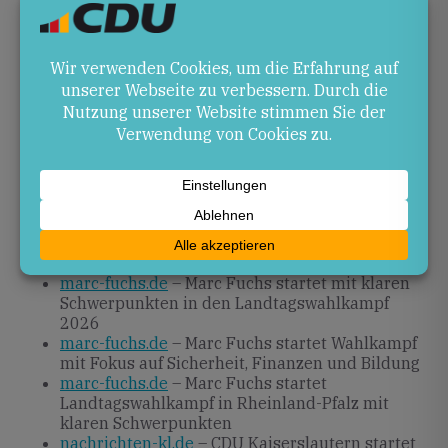
Ausblick
In den kommenden Wochen wird Marc Fuchs seine
Schwerpunkt-Themen in Veranstaltungen und
Dialogformaten vertiefen. Die CDU wird ihre
Landesliste finalisieren und den Wahlkampf weiter
intensivieren. Beobachter rechnen mit weiteren
örtlichen Initiativen, um die Präsenz vor Ort
auszubauen.
Quellen
marc-fuchs.de
– Marc Fuchs startet mit klaren
Schwerpunkten in den Landtagswahlkampf
2026
marc-fuchs.de
– Marc Fuchs startet Wahlkampf
mit Fokus auf Sicherheit, Finanzen und Bildung
marc-fuchs.de
– Marc Fuchs startet
Landtagswahlkampf in Rheinland-Pfalz mit
klaren Schwerpunkten
nachrichten-kl.de
– CDU Kaiserslautern startet