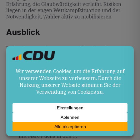
Erfahrung, die Glaubwürdigkeit verleiht. Risiken
liegen in der engen Wettkampfsituation und der
Notwendigkeit, Wähler aktiv zu mobilisieren.
Ausblick
In den kommenden Monaten will Fuchs seinen
Wahlkampf weiter intensivieren, sowohl vor Ort als
auch digital. Wähler haben die Möglichkeit, ihm
Fragen zu stellen und mehr über sein
Abstimmungsverhalten zu erfahren auf
Marc Fuchs –
Profil bei abgeordnetenwatch.de
.
Quellen
marc-fuchs.de
– Marc Fuchs startet seinen
Wahlkampf für die Landtagswahl 2026
marc-fuchs.de
– Marc Fuchs: Startseite
nachrichten-kl.de
– CDU Kaiserslautern startet
mit Marc Fuchs in den …