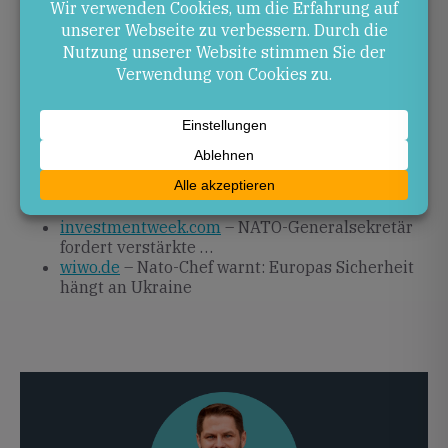
Aufrüstung und die dauerhafte Unterstützung der
Ukraine bleiben entscheidende Faktoren für die
Stabilität Europas.
Quellen
kurier.de
– Nato-Chef Rutte: Ein Angriff
Russlands lässt sich verhindern
tt.com
– NATO-Chef Rutte fordert Stärke gegen
Putin
investmentweek.com
– NATO-Generalsekretär
fordert verstärkte …
wiwo.de
– Nato-Chef warnt: Europas Sicherheit
hängt an Ukraine