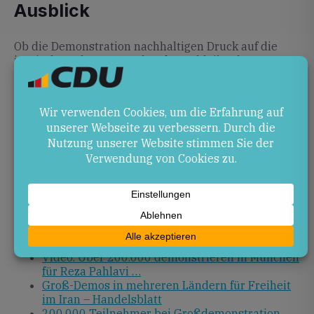
Ausblick
Ob die Demonstration nachhaltigen Druck auf die
iranische Führung ausüben kann, bleibt abzuwarten.
In den kommenden Wochen werden vermutlich
weitere Aktionen in europäischen Metropolen
organisiert, um die internationale Aufmerksamkeit
auf die Situation im Iran aufrechtzuerhalten. Für die
deutsche Politik könnte dies Anlass sein, die
menschenrechtliche Dimension deutscher
Außenpolitik stärker in den Fokus zu rücken.
Quellen
About 200,000 join Iran demonstration in
Munich: police
Video. Über 200.000 demonstrieren in München
für Reza Pahlavi …
Groß-Demos in mehreren Ländern für Freiheit
im Iran – Handelsblatt
200.000 Teilnehmer bei Großdemonstration