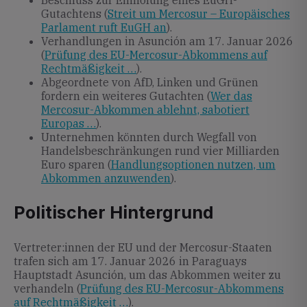
Beschluss zur Einholung eines EuGH-
Gutachtens (
Streit um Mercosur – Europäisches
Parlament ruft EuGH an
).
Verhandlungen in Asunción am 17. Januar 2026
(
Prüfung des EU-Mercosur-Abkommens auf
Rechtmäßigkeit …
).
Abgeordnete von AfD, Linken und Grünen
fordern ein weiteres Gutachten (
Wer das
Mercosur-Abkommen ablehnt, sabotiert
Europas …
).
Unternehmen könnten durch Wegfall von
Handelsbeschränkungen rund vier Milliarden
Euro sparen (
Handlungsoptionen nutzen, um
Abkommen anzuwenden
).
Politischer Hintergrund
Vertreter:innen der EU und der Mercosur-Staaten
trafen sich am 17. Januar 2026 in Paraguays
Hauptstadt Asunción, um das Abkommen weiter zu
verhandeln (
Prüfung des EU-Mercosur-Abkommens
auf Rechtmäßigkeit …
).