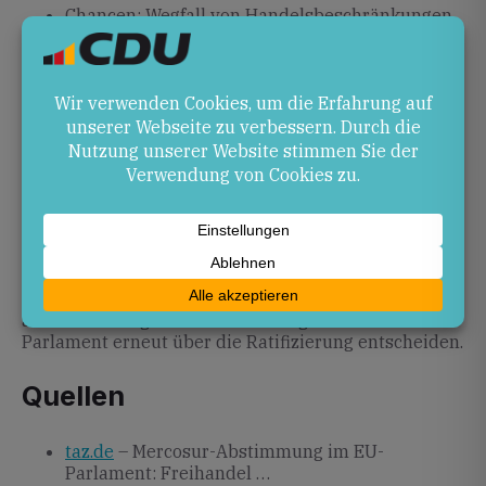
Chancen: Wegfall von Handelsbeschränkungen
und Kosteneinsparungen von etwa vier
Milliarden Euro (
Handlungsoptionen nutzen, um
Abkommen anzuwenden
).
Risiken: Unklarheiten zur EU-Rechtmäßigkeit
bis zur Klärung durch den EuGH und mögliche
Verzögerungen in der Umsetzung (
Streit um
Mercosur – Europäisches Parlament ruft EuGH
an
).
Ausblick
Das weitere Vorgehen hängt vom EuGH-Gutachten
ab. Nach Vorlage der Einschätzung wird das
Parlament erneut über die Ratifizierung entscheiden.
Quellen
taz.de
– Mercosur-Abstimmung im EU-
Parlament: Freihandel …