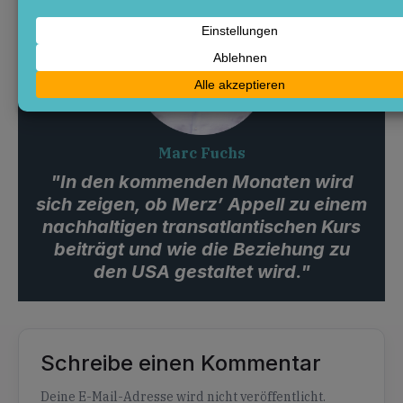
Marc Fuchs
"In den kommenden Monaten wird
sich zeigen, ob Merz’ Appell zu einem
nachhaltigen transatlantischen Kurs
beiträgt und wie die Beziehung zu
den USA gestaltet wird."
Schreibe einen Kommentar
Alternative:
Deine E-Mail-Adresse wird nicht veröffentlicht.