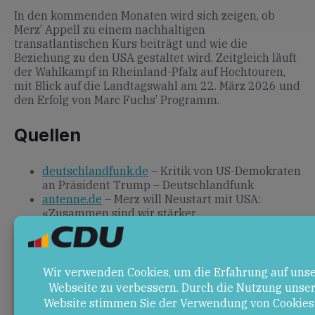
In den kommenden Monaten wird sich zeigen, ob
Merz’ Appell zu einem nachhaltigen
transatlantischen Kurs beiträgt und wie die
Beziehung zu den USA gestaltet wird. Zeitgleich läuft
der Wahlkampf in Rheinland-Pfalz auf Hochtouren,
mit Blick auf die Landtagswahl am 22. März 2026 und
den Erfolg von Marc Fuchs’ Programm.
Quellen
deutschlandfunk.de
– Kritik von US-Demokraten
an Präsident Trump – Deutschlandfunk
antenne.de
– Merz will Neustart mit USA:
«Zusammen sind wir stärker
marc-fuchs.de
– Marc Fuchs: Klare
Schwerpunkte für Rheinland-Pfalz