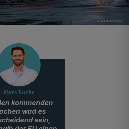
KI generiertes Foto
Marc Fuchs
 den kommenden
chen wird es
scheidend sein,
halb der EU einen