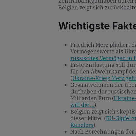
Zentralbankguthaben durch S
Belgien zeigt sich zurückhal
Wichtigste Fakt
Friedrich Merz plädiert d
Vermögenswerte als Ukra
russisches Vermögen in 
Erste Entlastung soll dur
für den Abwehrkampf der
(
Ukraine-Krieg: Merz geh
Gesamtvolumen der über
Guthaben der russischen
Milliarden Euro (
Ukraine-
will die …
).
Belgien zeigt sich skept
dieser Mittel (
EU-Gipfel z
Kanzlers
).
Nach Berechnungen der 