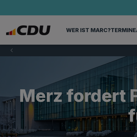
WER IST MARC?
TERMINE
Merz fordert
f