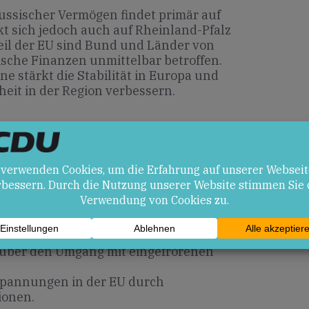
russischer Vermögen findet primär auf
kt sich jedoch auch auf Rheinland-Pfalz
Teil der EU sind Bund und Länder von
sche Finanzen unmittelbar betroffen.
ine stärkt die Stabilität in Europa und
heit in der Region verbessern.
en
hr stärkt die Verteidigungsfähigkeit der
ät mit einem angegriffenen Partnerstaat.
 über den Umgang mit eingefrorenen
Spannungen in der EU durch
ionen.