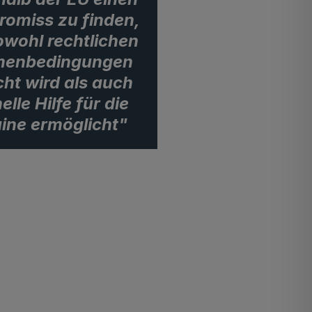
omiss zu finden,
owohl rechtlichen
enbedingungen
ht wird als auch
elle Hilfe für die
ine ermöglicht"