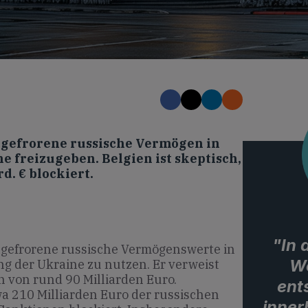
ingefrorene russische Vermögen in
e freizugeben. Belgien ist skeptisch,
d. € blockiert.
"In
ingefrorene russische Vermögenswerte in
Wo
g der Ukraine zu nutzen. Er verweist
en von rund 90 Milliarden Euro.
ent
twa 210 Milliarden Euro der russischen
inner