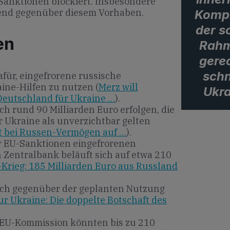
anktionen blockiert. Insbesondere
tend gegenüber diesem Vorhaben.
Kompr
der s
en
Rahm
gerec
schn
afür, eingefrorene russische
ine-Hilfen zu nutzen (
Merz will
Ukra
Deutschland für Ukraine …
).
ch rund 90 Milliarden Euro erfolgen, die
 Ukraine als unverzichtbar gelten
t bei Russen-Vermögen auf …
).
 EU-Sanktionen eingefrorenen
 Zentralbank beläuft sich auf etwa 210
Krieg: 185 Milliarden Euro aus Russland
isch gegenüber der geplanten Nutzung
ur Ukraine: Die doppelte Botschaft des
EU-Kommission könnten bis zu 210