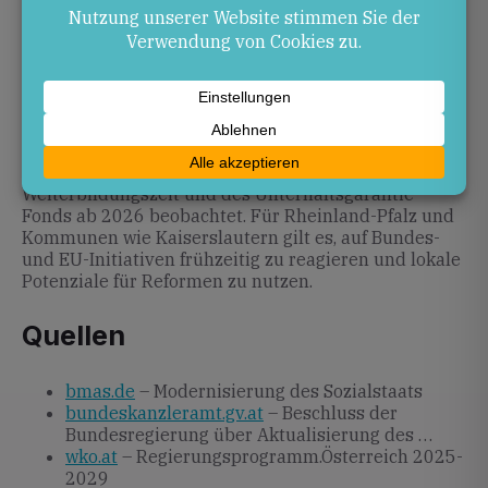
Ausblick
Die Kommission in Deutschland legt ihre
Empfehlungen bis Ende 2025 vor – der weitere
Gesetzgebungsprozess bleibt abzuwarten. In
Österreich wird die Umsetzung der ARP-
Aktualisierung sowie die Einführung der
Weiterbildungszeit und des Unterhaltsgarantie-
Fonds ab 2026 beobachtet. Für Rheinland-Pfalz und
Kommunen wie Kaiserslautern gilt es, auf Bundes-
und EU-Initiativen frühzeitig zu reagieren und lokale
Potenziale für Reformen zu nutzen.
Quellen
bmas.de
– Modernisierung des Sozialstaats
bundeskanzleramt.gv.at
– Beschluss der
Bundesregierung über Aktualisierung des …
wko.at
– Regierungsprogramm.Österreich 2025-
2029