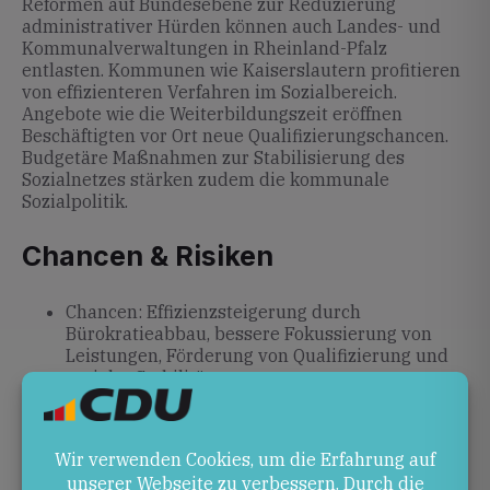
Reformen auf Bundesebene zur Reduzierung
administrativer Hürden können auch Landes- und
Kommunalverwaltungen in Rheinland-Pfalz
entlasten. Kommunen wie Kaiserslautern profitieren
von effizienteren Verfahren im Sozialbereich.
Angebote wie die Weiterbildungszeit eröffnen
Beschäftigten vor Ort neue Qualifizierungschancen.
Budgetäre Maßnahmen zur Stabilisierung des
Sozialnetzes stärken zudem die kommunale
Sozialpolitik.
Chancen & Risiken
Chancen: Effizienzsteigerung durch
Bürokratieabbau, bessere Fokussierung von
Leistungen, Förderung von Qualifizierung und
sozialer Stabilität.
Risiken: Finanzielle Belastungen für Bund,
Länder und Kommunen, komplexe
Umsetzungsschritte, mögliche Verzögerungen
bei Evaluation und Ausführung.