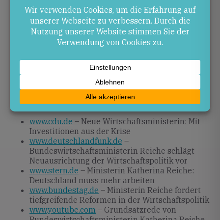
Ausblick
Die nächsten Monate werden zeigen, wie die Koalition
die vorgesehenen Reform- und
Investitionsmaßnahmen konkret umsetzt.
Beobachtet werden auch die parlamentarischen
Beratungen und die Resonanz in den Bundesländern.
Quellen
www.cdu.de
– Neue Wirtschaftsministerin: Mit
Investitionen aus der Krise
www.deutschlandfunk.de
–
Bundeswirtschaftsministerin Reiche schlägt
Neuausrichtung der Wirtschaftspolitik vor
www.stern.de
– Ministerin Katherina Reiche:
Deutschland muss mehr arbeiten
www.bundestag.de
– Ministerin Reiche fordert
tiefgreifende Reformen in der Wirtschaftspolitik
www.youtube.com
– Grundsatzrede von
Bundeswirtschaftsministerin Katherina Reiche